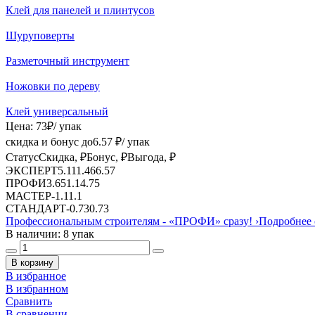
Клей для панелей и плинтусов
Шуруповерты
Разметочный инструмент
Ножовки по дереву
Клей универсальный
Цена:
73
₽
/ упак
скидка и бонус до
6.57
₽/ упак
Статус
Скидка, ₽
Бонус, ₽
Выгода, ₽
ЭКСПЕРТ
5.11
1.46
6.57
ПРОФИ
3.65
1.1
4.75
МАСТЕР
-
1.1
1.1
СТАНДАРТ
-
0.73
0.73
Профессиональным строителям -
«ПРОФИ»
сразу!
›
Подробнее 
В наличии: 8 упак
В корзину
В избранное
В избранном
Сравнить
В сравнении