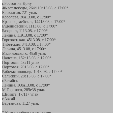
г.Ростов-на-Дону
40-лет победы, 264/110а
13.08, с 17:00*
Каскадная, 72
1 упак
Королева, 30а
13.08, с 17:00*
Красноармейская, 144
13.08, с 17:00*
Будённовский, 11
13.08, с 17:00*
Базарная, 11
13.08, с 17:00*
Ленина, 119
13.08, с 17:00*
Горсоветская, 45
13.08, с 17:00*
Тибетская, 34
13.08, с 17:00*
Ларина, 45
13.08, с 17:00*
Малиновского, 48а
8 упак
Нансена, 152а
13.08, с 17:00*
Портовая, 532
11 упак
Портовая, 70
13.08, с 17:00*
Рабочая площадь, 19
13.08, с 17:00*
Сальский, 28a
13.08, с 17:00*
г.Батайск
Ленина, 168а
13.08, с 17:00*
М.Горького, 285е
38 упак
Шмидта, 17/1
17 упак
г.Аксай
Вартанова, 11
27 упак
* Можно забрать в магазине,