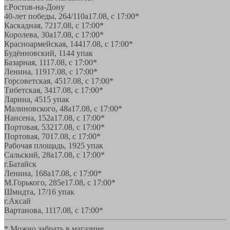
г.Ростов-на-Дону
40-лет победы, 264/110а
17.08, с 17:00*
Каскадная, 72
17.08, с 17:00*
Королева, 30а
17.08, с 17:00*
Красноармейская, 144
17.08, с 17:00*
Будённовский, 11
44 упак
Базарная, 11
17.08, с 17:00*
Ленина, 119
17.08, с 17:00*
Горсоветская, 45
17.08, с 17:00*
Тибетская, 34
17.08, с 17:00*
Ларина, 45
15 упак
Малиновского, 48а
17.08, с 17:00*
Нансена, 152а
17.08, с 17:00*
Портовая, 532
17.08, с 17:00*
Портовая, 70
17.08, с 17:00*
Рабочая площадь, 19
25 упак
Сальский, 28a
17.08, с 17:00*
г.Батайск
Ленина, 168а
17.08, с 17:00*
М.Горького, 285е
17.08, с 17:00*
Шмидта, 17/1
6 упак
г.Аксай
Вартанова, 11
17.08, с 17:00*
* Можно забрать в магазине,