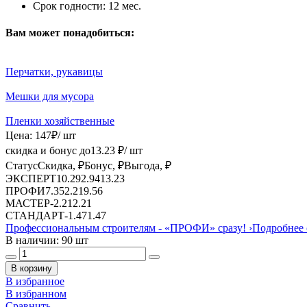
Срок годности:
12 мес.
Вам может понадобиться:
Перчатки, рукавицы
Мешки для мусора
Пленки хозяйственные
Цена:
147
₽
/ шт
скидка и бонус до
13.23
₽/ шт
Статус
Скидка, ₽
Бонус, ₽
Выгода, ₽
ЭКСПЕРТ
10.29
2.94
13.23
ПРОФИ
7.35
2.21
9.56
МАСТЕР
-
2.21
2.21
СТАНДАРТ
-
1.47
1.47
Профессиональным строителям -
«ПРОФИ»
сразу!
›
Подробнее 
В наличии: 90 шт
В корзину
В избранное
В избранном
Сравнить