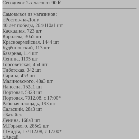
Сегодня
от 2-х часов
от 90 ₽
Самовывоз из магазинов:
г.Ростов-на-Дону
40-лет победы, 264/110а
1 шт
Каскадная, 72
3 шт
Королева, 30а
5 шт
Красноармейская, 144
4 шт
Будённовский, 11
3 шт
Базарная, 11
4 шт
Ленина, 119
5 шт
Горсоветская, 45
4 шт
Тибетская, 34
2 шт
Ларина, 45
3 шт
Малиновского, 48а
3 шт
Нансена, 152а
1 шт
Портовая, 532
3 шт
Портовая, 70
12.08, с 17:00*
Рабочая площадь, 19
3 шт
Сальский, 28a
3 шт
г.Батайск
Ленина, 168а
3 шт
М.Горького, 285е
2 шт
Шмидта, 17/1
12.08, с 17:00*
г.Аксай