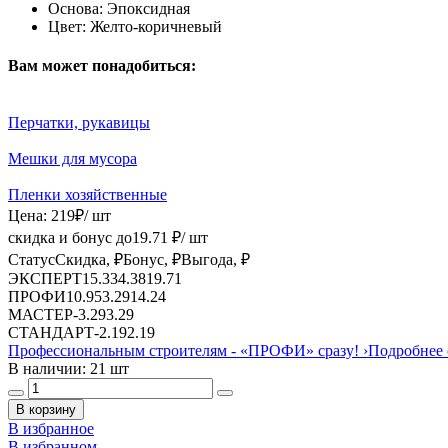
Основа:
Эпоксидная
Цвет:
Желто-коричневый
Вам может понадобиться:
Перчатки, рукавицы
Мешки для мусора
Пленки хозяйственные
Цена:
219
₽
/ шт
скидка и бонус до
19.71
₽/ шт
Статус
Скидка, ₽
Бонус, ₽
Выгода, ₽
ЭКСПЕРТ
15.33
4.38
19.71
ПРОФИ
10.95
3.29
14.24
МАСТЕР
-
3.29
3.29
СТАНДАРТ
-
2.19
2.19
Профессиональным строителям -
«ПРОФИ»
сразу!
›
Подробнее 
В наличии: 21 шт
В корзину
В избранное
В избранном