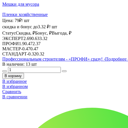
Мешки для мусора
Пленки хозяйственные
Цена:
79
₽
/ шт
скидка и бонус до
3.32
₽/ шт
Статус
Скидка, ₽
Бонус, ₽
Выгода, ₽
ЭКСПЕРТ
2.69
0.63
3.32
ПРОФИ
1.9
0.47
2.37
МАСТЕР
-
0.47
0.47
СТАНДАРТ
-
0.32
0.32
Профессиональным строителям -
«ПРОФИ»
сразу!
›
Подробнее 
В наличии: 13 шт
В корзину
В избранное
В избранном
Сравнить
В сравнении