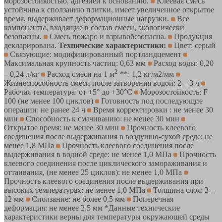
морозостойкостью, адгезией к основанию.
Клеевая смесь
устойчива к сползанию плитки, имеет увеличенное открытое
время, выдерживает деформационные нагрузки.
Все
компоненты, входящие в состав смеси, экологически
безопасны.
Смесь пожаро и взрывобезопасна.
Продукция
декларирована.
Технические характеристики:
Цвет: серый
Связующие: модифицированный портландцемент
Максимальная крупность частиц: 0,63 мм
Расход воды: 0,20
2
– 0,24 л/кг
Расход смеси на 1 м
**: 1,2 кг/м2/мм
Жизнеспособность смеси после затворения водой: 2 – 3 ч
Рабочая температура: от +5° до +30°С
Морозостойкость: F
100 (не менее 100 циклов)
Готовность под последующие
операции: не ранее 24 ч
Время корректировки : не менее 30
мин
Способность к смачиванию: не менее 30 мин
Открытое время: не менее 30 мин
Прочность клеевого
соединения после выдерживания в воздушно-сухой среде: не
менее 1,8 МПа
Прочность клеевого соединения после
выдерживания в водной среде: не менее 1,0 МПа
Прочность
клеевого соединения после циклического замораживания и
оттаивания, (не менее 25 циклов): не менее 1,0 МПа
Прочность клеевого соединения после выдерживания при
высоких температурах: не менее 1,0 МПа
Толщина слоя: 3 –
12 мм
Сползание: не более 0,5 мм
Поперечная
деформация: не менее 2,5 мм *Данные технические
характеристики верны для температуры окружающей среды