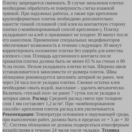
Плитку запрещается смачивать. В случае запыления плитки
необходимо обработать ее поверхность слегка влажной
тряпкой. При наружных работах, а также при креплении
крупноформатных плиток необходимо дополнительно
нанести тонкий сплошной слой клея на контактную сторону
плитки («комбинированный способ крепления»). Плитку
укладывают на клей и прижимают не позднее 30 минут после
его нанесения. Применение специальных модификаторов
обеспечивает возможность в течение следующих 30 минут
корректировать положение плитки без ущерба для качества
клеевого слоя. Площадь адгезионного контакта после
прижатия плитки должна быть не менее 65 % на стенах и 80
% на полах. Нельзя укладывать плитки встык. Ширина швов
устанавливается в зависимости от размера плиток. Швы
облицовки рекомендуется заполнять затиркой не ранее, чем
через 24 часа после укладки плитки. Свежие остатки клея
необходимо смыть водой, высохшие – удалить механически.
Включать «теплый пол» не ранее 7 суток после укладки и
затирки швов.
Расход:
Средний расход смеси при толщине
слоя 1 мм составляет 1,2 кг/м². При «комбинированном
способе» крепления плиток расход клея увеличивается.
Рекомендации:
Температура основания и окружающей среды,
при выполнении работ, должна быть в пределах от + 5 до + 30
°С. Система облицовки не должна подвергаться атмосферным
воздействиям в течение 24 часов после укладки.
Техника