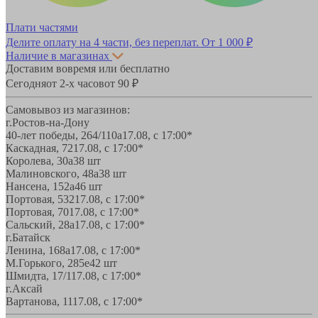
Плати частями
Делите оплату на 4 части, без переплат.
От 1 000 ₽
Наличие в магазинах
Доставим вовремя или бесплатно
Сегодня
от 2-х часов
от 90 ₽
Самовывоз из магазинов:
г.Ростов-на-Дону
40-лет победы, 264/110а
17.08, с 17:00*
Каскадная, 72
17.08, с 17:00*
Королева, 30а
38 шт
Малиновского, 48а
38 шт
Нансена, 152а
46 шт
Портовая, 532
17.08, с 17:00*
Портовая, 70
17.08, с 17:00*
Сальский, 28a
17.08, с 17:00*
г.Батайск
Ленина, 168а
17.08, с 17:00*
М.Горького, 285е
42 шт
Шмидта, 17/1
17.08, с 17:00*
г.Аксай
Вартанова, 11
17.08, с 17:00*