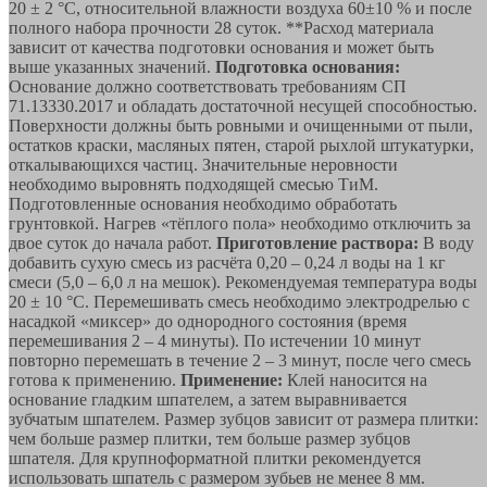
20 ± 2 °С, относительной влажности воздуха 60±10 % и после
полного набора прочности 28 суток. **Расход материала
зависит от качества подготовки основания и может быть
выше указанных значений.
Подготовка основания:
Основание должно соответствовать требованиям СП
71.13330.2017 и обладать достаточной несущей способностью.
Поверхности должны быть ровными и очищенными от пыли,
остатков краски, масляных пятен, старой рыхлой штукатурки,
откалывающихся частиц. Значительные неровности
необходимо выровнять подходящей смесью ТиМ.
Подготовленные основания необходимо обработать
грунтовкой. Нагрев «тёплого пола» необходимо отключить за
двое суток до начала работ.
Приготовление раствора:
В воду
добавить сухую смесь из расчёта 0,20 – 0,24 л воды на 1 кг
смеси (5,0 – 6,0 л на мешок). Рекомендуемая температура воды
20 ± 10 °С. Перемешивать смесь необходимо электродрелью с
насадкой «миксер» до однородного состояния (время
перемешивания 2 – 4 минуты). По истечении 10 минут
повторно перемешать в течение 2 – 3 минут, после чего смесь
готова к применению.
Применение:
Клей наносится на
основание гладким шпателем, а затем выравнивается
зубчатым шпателем. Размер зубцов зависит от размера плитки:
чем больше размер плитки, тем больше размер зубцов
шпателя. Для крупноформатной плитки рекомендуется
использовать шпатель с размером зубьев не менее 8 мм.