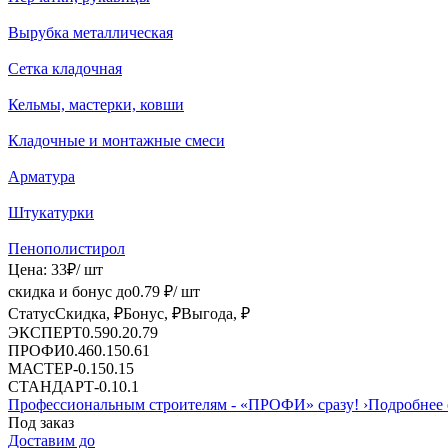
Вырубка металлическая
Сетка кладочная
Кельмы, мастерки, ковши
Кладочные и монтажные смеси
Арматура
Штукатурки
Пенополистирол
Цена:
33
₽
/ шт
скидка и бонус до
0.79
₽/ шт
Статус
Скидка, ₽
Бонус, ₽
Выгода, ₽
ЭКСПЕРТ
0.59
0.2
0.79
ПРОФИ
0.46
0.15
0.61
МАСТЕР
-
0.15
0.15
СТАНДАРТ
-
0.1
0.1
Профессиональным строителям -
«ПРОФИ»
сразу!
›
Подробнее 
Под заказ
Доставим до