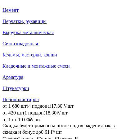
Цемент
Перчатки, рукавицы
Вырубка металлическая
Сетка кладочная
Кельмы, мастерки, ковши
Кладочные и монтажные смеси
Арматура
Штукатурки
Пенополистирол
от 1 680 шт
(4 поддона)
17
.
30
₽
/ шт
от 420 шт
(1 поддон)
18
.
30
₽
/ шт
от 1 шт
19
.
00
₽
/ шт
Скидка будет применена после
подтверждения заказа
скидка и бонус до
0.61
₽/ шт
Статус
Скидка, ₽
Бонус, ₽
Выгода, ₽