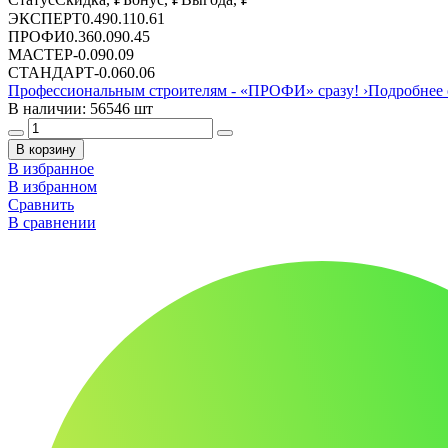
ЭКСПЕРТ
0.49
0.11
0.61
ПРОФИ
0.36
0.09
0.45
МАСТЕР
-
0.09
0.09
СТАНДАРТ
-
0.06
0.06
Профессиональным строителям -
«ПРОФИ»
сразу!
›
Подробнее 
В наличии: 56546 шт
В корзину
В избранное
В избранном
Сравнить
В сравнении