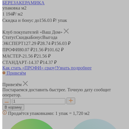
упаковка
м2
1 194
₽
/ м2
Скидка и бонус до
156.03
₽/ упак
Клуб покупателей «Ваш Дом»
Статус
Скидка
Бонус
Выгода
ЭКСПЕРТ
127.29 ₽
28.74 ₽
156.03 ₽
ПРОФИ
80.07 ₽
21.56 ₽
101.62 ₽
МАСТЕР
-
21.56 ₽
21.56 ₽
СТАНДАРТ
-
14.37 ₽
14.37 ₽
Как стать «ПРОФИ» сразу!
Узнать подробнее
Привезём
Привезём
Постараемся доставить быстрее. Точную дату сообщит
оператор.
В корзину
Продаётся упаковками:
1 упак = 1,720 м2