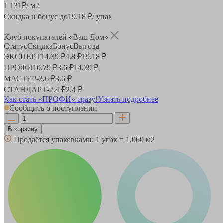
1 131
₽
/ м2
Скидка и бонус до
19.18
₽/ упак
Клуб покупателей «Ваш Дом»
Статус
Скидка
Бонус
Выгода
ЭКСПЕРТ
14.39 ₽
4.8 ₽
19.18 ₽
ПРОФИ
10.79 ₽
3.6 ₽
14.39 ₽
МАСТЕР
-
3.6 ₽
3.6 ₽
СТАНДАРТ
-
2.4 ₽
2.4 ₽
Как стать «ПРОФИ» сразу!
Узнать подробнее
Сообщить о поступлении
В корзину
Продаётся упаковками:
1 упак = 1,060 м2