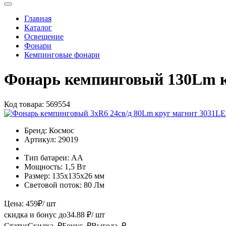
Главная
Каталог
Освещение
Фонари
Кемпинговые фонари
Фонарь кемпинговый 130Lm
Код товара:
569554
Бренд:
Космос
Артикул:
29019
Тип батареи:
АА
Мощность:
1,5 Вт
Размер:
135х135х26 мм
Световой поток:
80 Лм
Цена:
459
₽
/ шт
скидка и бонус до
34.88
₽/ шт
Статус
Скидка, ₽
Бонус, ₽
Выгода, ₽