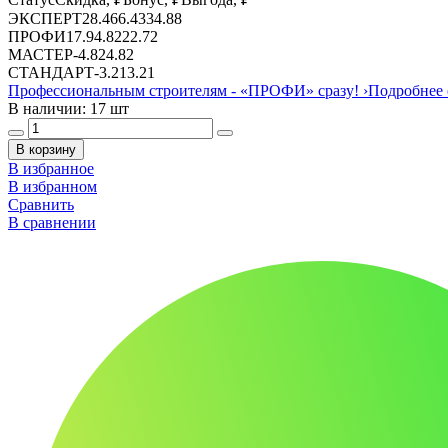
ЭКСПЕРТ
28.46
6.43
34.88
ПРОФИ
17.9
4.82
22.72
МАСТЕР
-
4.82
4.82
СТАНДАРТ
-
3.21
3.21
Профессиональным строителям -
«ПРОФИ»
сразу!
›
Подробнее 
В наличии: 17 шт
В корзину
В избранное
В избранном
Сравнить
В сравнении