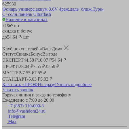
625930
Фонарь универс.аккум.3.6V 4реж.даль+ближ.Type-
C+солн.панель Ultraflash
Наличие в магазинах
719
₽
/ шт
скидка и бонус
до
54.64
₽/ шт
Клуб покупателей «Ваш Дом»
Статус
Скидка
Бонус
Выгода
ЭКСПЕРТ
44.58 ₽
10.07 ₽
54.64 ₽
ПРОФИ
28.04 ₽
7.55 ₽
35.59 ₽
МАСТЕР
-
7.55 ₽
7.55 ₽
СТАНДАРТ
-
5.03 ₽
5.03 ₽
Как стать «ПРОФИ» сразу!
Узнать подробнее
Заказать звонок
Горячая линия и заказ по телефону
Ежедневно с 7:00 до 20:00
+7 (863) 310-000-3
info@vashdom24.ru
Telegram
Max