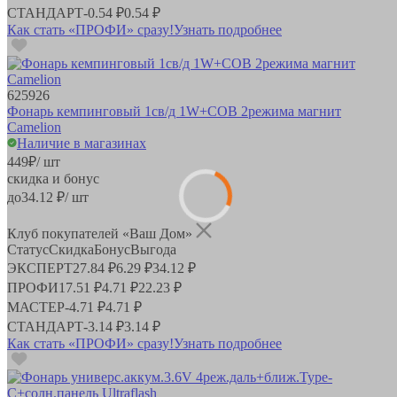
СТАНДАРТ
-
0.54 ₽
0.54 ₽
Как стать «ПРОФИ» сразу!
Узнать подробнее
625926
Фонарь кемпинговый 1св/д 1W+COB 2режима магнит
Camelion
Наличие в магазинах
449
₽
/ шт
скидка и бонус
до
34.12
₽/ шт
Клуб покупателей «Ваш Дом»
Статус
Скидка
Бонус
Выгода
ЭКСПЕРТ
27.84 ₽
6.29 ₽
34.12 ₽
ПРОФИ
17.51 ₽
4.71 ₽
22.23 ₽
МАСТЕР
-
4.71 ₽
4.71 ₽
СТАНДАРТ
-
3.14 ₽
3.14 ₽
Как стать «ПРОФИ» сразу!
Узнать подробнее