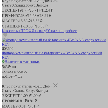
Клуб покупателей «Ваш Дом»
Статус
Скидка
Бонус
Выгода
ЭКСПЕРТ
91.7 ₽
20.71 ₽
112.4 ₽
ПРОФИ
57.68 ₽
15.53 ₽
73.21 ₽
МАСТЕР
-
15.53 ₽
15.53 ₽
СТАНДАРТ
-
10.35 ₽
10.35 ₽
Как стать «ПРОФИ» сразу!
Узнать подробнее
603692
Фонарь кемпинговый на батарейках 4Вт 3хАА сверхлегкий
REV
Наличие в магазинах
543
₽
/ шт
скидка и бонус
до
1.09
₽/ шт
Клуб покупателей «Ваш Дом»
Статус
Скидка
Бонус
Выгода
ЭКСПЕРТ
-
1.09 ₽
1.09 ₽
ПРОФИ
-
0.81 ₽
0.81 ₽
МАСТЕР
-
0.81 ₽
0.81 ₽