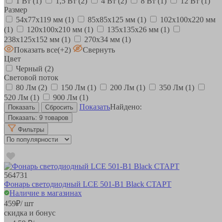
1 Вт
(1)
1,5 Вт
(2)
4 Вт
(2)
8 Вт
(1)
12 Вт
(1)
Размер
54x77x119 мм
(1)
85х85х125 мм
(1)
102х100х220 мм
(1)
120х100х210 мм
(1)
135х135х26 мм
(1)
238х125х152 мм
(1)
270х34 мм
(1)
Показать все
(+2)
Свернуть
Цвет
Черный
(2)
Световой поток
80 Лм
(2)
150 Лм
(1)
200 Лм
(1)
350 Лм
(1)
520 Лм
(1)
900 Лм
(1)
Показать
Найдено:
Показать:
9 товаров
Фильтры
564731
Фонарь светодиодный LCE 501-B1 Black СТАРТ
Наличие в магазинах
459
₽
/ шт
скидка и бонус