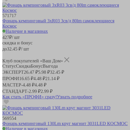
571717
Фонарь кемпинговый 3xR03 3св/д 80lm самоклеющиеся
Космос
Наличие в магазинах
427
₽
/ шт
скидка и бонус
до
32.45
₽/ шт
Клуб покупателей «Ваш Дом»
Статус
Скидка
Бонус
Выгода
ЭКСПЕРТ
26.47 ₽
5.98 ₽
32.45 ₽
ПРОФИ
16.65 ₽
4.48 ₽
21.14 ₽
МАСТЕР
-
4.48 ₽
4.48 ₽
СТАНДАРТ
-
2.99 ₽
2.99 ₽
Как стать «ПРОФИ» сразу!
Узнать подробнее
569554
Фонарь кемпинговый 130Lm круг магнит 3031LED КОСМОС
Наличие в магазинах