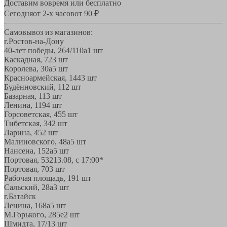
Доставим вовремя или бесплатно
Сегодня
от 2-х часов
от 90 ₽
Самовывоз из магазинов:
г.Ростов-на-Дону
40-лет победы, 264/110а
1 шт
Каскадная, 72
3 шт
Королева, 30а
5 шт
Красноармейская, 144
3 шт
Будённовский, 11
2 шт
Базарная, 11
3 шт
Ленина, 119
4 шт
Горсоветская, 45
5 шт
Тибетская, 34
2 шт
Ларина, 45
2 шт
Малиновского, 48а
5 шт
Нансена, 152а
5 шт
Портовая, 532
13.08, с 17:00*
Портовая, 70
3 шт
Рабочая площадь, 19
1 шт
Сальский, 28a
3 шт
г.Батайск
Ленина, 168а
5 шт
М.Горького, 285е
2 шт
Шмидта, 17/1
3 шт