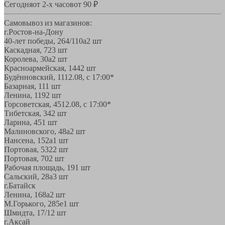
Сегодня
от 2-х часов
от 90 ₽
Самовывоз из магазинов:
г.Ростов-на-Дону
40-лет победы, 264/110а
2 шт
Каскадная, 72
3 шт
Королева, 30а
2 шт
Красноармейская, 144
2 шт
Будённовский, 11
12.08, с 17:00*
Базарная, 11
1 шт
Ленина, 119
2 шт
Горсоветская, 45
12.08, с 17:00*
Тибетская, 34
2 шт
Ларина, 45
1 шт
Малиновского, 48а
2 шт
Нансена, 152а
1 шт
Портовая, 532
2 шт
Портовая, 70
2 шт
Рабочая площадь, 19
1 шт
Сальский, 28a
3 шт
г.Батайск
Ленина, 168а
2 шт
М.Горького, 285е
1 шт
Шмидта, 17/1
2 шт
г.Аксай