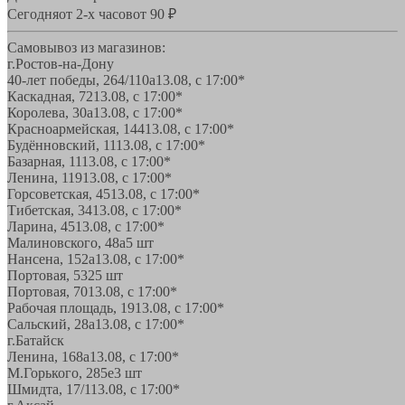
Сегодня
от 2-х часов
от 90 ₽
Самовывоз из магазинов:
г.Ростов-на-Дону
40-лет победы, 264/110а
13.08, с 17:00*
Каскадная, 72
13.08, с 17:00*
Королева, 30а
13.08, с 17:00*
Красноармейская, 144
13.08, с 17:00*
Будённовский, 11
13.08, с 17:00*
Базарная, 11
13.08, с 17:00*
Ленина, 119
13.08, с 17:00*
Горсоветская, 45
13.08, с 17:00*
Тибетская, 34
13.08, с 17:00*
Ларина, 45
13.08, с 17:00*
Малиновского, 48а
5 шт
Нансена, 152а
13.08, с 17:00*
Портовая, 532
5 шт
Портовая, 70
13.08, с 17:00*
Рабочая площадь, 19
13.08, с 17:00*
Сальский, 28a
13.08, с 17:00*
г.Батайск
Ленина, 168а
13.08, с 17:00*
М.Горького, 285е
3 шт
Шмидта, 17/1
13.08, с 17:00*