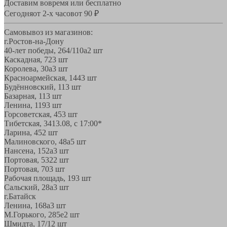
Доставим вовремя или бесплатно
Сегодня
от 2-х часов
от 90 ₽
Самовывоз из магазинов:
г.Ростов-на-Дону
40-лет победы, 264/110а
2 шт
Каскадная, 72
3 шт
Королева, 30а
3 шт
Красноармейская, 144
3 шт
Будённовский, 11
3 шт
Базарная, 11
3 шт
Ленина, 119
3 шт
Горсоветская, 45
3 шт
Тибетская, 34
13.08, с 17:00*
Ларина, 45
2 шт
Малиновского, 48а
5 шт
Нансена, 152а
3 шт
Портовая, 532
2 шт
Портовая, 70
3 шт
Рабочая площадь, 19
3 шт
Сальский, 28a
3 шт
г.Батайск
Ленина, 168а
3 шт
М.Горького, 285е
2 шт
Шмидта, 17/1
2 шт