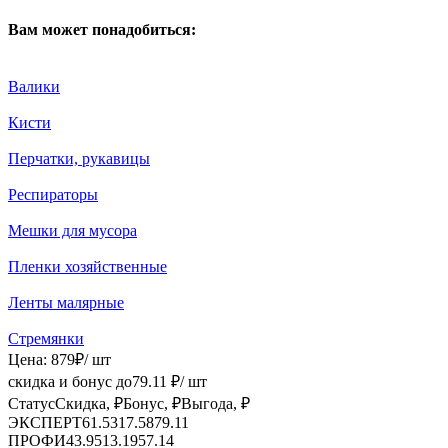
Вам может понадобиться:
Валики
Кисти
Перчатки, рукавицы
Респираторы
Мешки для мусора
Пленки хозяйственные
Ленты малярные
Стремянки
Цена:
879
₽
/ шт
скидка и бонус до
79.11
₽/ шт
Статус
Скидка, ₽
Бонус, ₽
Выгода, ₽
ЭКСПЕРТ
61.53
17.58
79.11
ПРОФИ
43.95
13.19
57.14