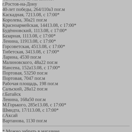
г.Ростов-на-Дону
40-лет победы, 264/110а
3 пог.м
Каскадная, 72
13.08, с 17:00*
Королева, 30а
21 пог.м
Красноармейская, 144
13.08, с 17:00*
Будённовский, 11
13.08, с 17:00*
Базарная, 11
13.08, с 17:00*
Ленина, 119
13.08, с 17:00*
Горсоветская, 45
13.08, с 17:00*
Тибетская, 34
13.08, с 17:00*
Ларина, 45
30 пог.м
Малиновского, 48а
22 пог.м
Нансена, 152а
13.08, с 17:00*
Портовая, 532
50 пог.м
Портовая, 70
47 пог.м
Рабочая площадь, 19
8 пог.м
Сальский, 28a
12 пог.м
г.Батайск
Ленина, 168а
50 пог.м
М.Горького, 285е
13.08, с 17:00*
Шмидта, 17/1
13.08, с 17:00*
г.Аксай
Вартанова, 11
30 пог.м
* Можно забрать в магазине,