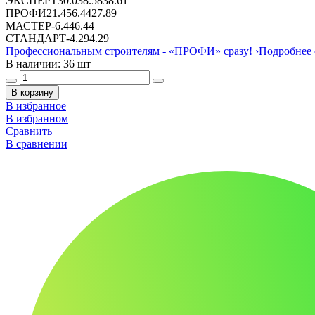
ЭКСПЕРТ
30.03
8.58
38.61
ПРОФИ
21.45
6.44
27.89
МАСТЕР
-
6.44
6.44
СТАНДАРТ
-
4.29
4.29
Профессиональным строителям -
«ПРОФИ»
сразу!
›
Подробнее 
В наличии: 36 шт
В корзину
В избранное
В избранном
Сравнить
В сравнении