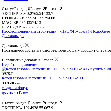
Статус
Скидка, ₽
Бонус, ₽
Выгода, ₽
ЭКСПЕРТ
3 368.2
765.5
4 133.7
ПРОФИ
2 219.95
574.13
2 794.08
МАСТЕР
-
574.13
574.13
СТАНДАРТ
-
382.75
382.75
Профессиональным строителям -
«ПРОФИ»
сразу!
›
Подробнее 
Доставим до
Доставим до
Постараемся доставить быстрее. Точную дату сообщит оператор
В сравнение добавлен 1 товар
Перейти в сравнение
597821
Котел газовый настенный ECO Four 24 F BAXI
93 850
₽
/ шт
скидка и бонус
до
5 067.9
₽/ шт
Статус
Скидка, ₽
Бонус, ₽
Выгода, ₽
ЭКСПЕРТ
4 129.4
938.5
5 067.9