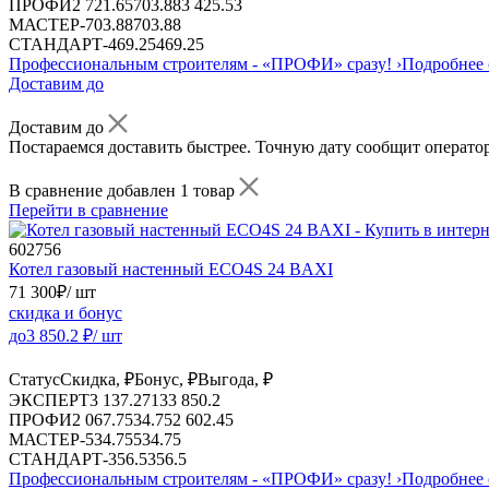
ПРОФИ
2 721.65
703.88
3 425.53
МАСТЕР
-
703.88
703.88
СТАНДАРТ
-
469.25
469.25
Профессиональным строителям -
«ПРОФИ»
сразу!
›
Подробнее 
Доставим до
Доставим до
Постараемся доставить быстрее. Точную дату сообщит оператор
В сравнение добавлен 1 товар
Перейти в сравнение
602756
Котел газовый настенный ECO4S 24 BAXI
71 300
₽
/ шт
скидка и бонус
до
3 850.2
₽/ шт
Статус
Скидка, ₽
Бонус, ₽
Выгода, ₽
ЭКСПЕРТ
3 137.2
713
3 850.2
ПРОФИ
2 067.7
534.75
2 602.45
МАСТЕР
-
534.75
534.75
СТАНДАРТ
-
356.5
356.5
Профессиональным строителям -
«ПРОФИ»
сразу!
›
Подробнее 