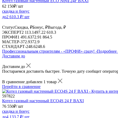
Котел газовый настенный ECO Nova 24F BAXI
62 150
₽
/ шт
скидка и бонус
до
2 610.3
₽/ шт
Статус
Скидка, ₽
Бонус, ₽
Выгода, ₽
ЭКСПЕРТ
2 113.1
497.2
2 610.3
ПРОФИ
1 491.6
372.9
1 864.5
МАСТЕР
-
372.9
372.9
СТАНДАРТ
-
248.6
248.6
Профессиональным строителям -
«ПРОФИ»
сразу!
›
Подробнее 
Доставим до
Доставим до
Постараемся доставить быстрее. Точную дату сообщит оператор
В сравнение добавлен 1 товар
Перейти в сравнение
597822
Котел газовый настенный ECO4S 24 F BAXI
76 550
₽
/ шт
скидка и бонус
до
4 133.7
₽/ шт