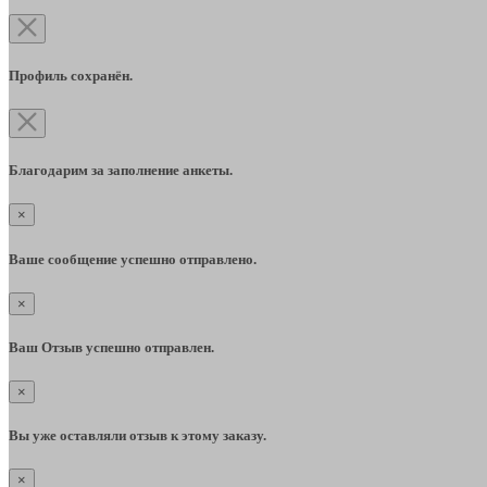
Профиль сохранён.
Благодарим за заполнение анкеты.
×
Ваше сообщение успешно отправлено.
×
Ваш Отзыв успешно отправлен.
×
Вы уже оставляли отзыв к этому заказу.
×