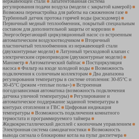
нержавеющей стали
Запатентованная система
регулирования подачи воздуха (модели с закрытой камерой)
Возможна перенастройка для работы на сжиженном газе
Турбинный датчик протока горячей воды (расходомер)
Первичный медный теплообменник, покрытый специальным
составом для дополнительной защиты от коррозии
Энергосберегающий циркуляционный насос со встроенным
автоматическим воздухоотводчиком
Вторичный
пластинчатый теплообменник из нержавеющей стали
(двухконтурные модели)
Латунный трехходовой клапан с
электрическим сервоприводом (двухконтурные модели)
Манометр
Автоматический байпас
Постциркуляция
насоса
Фильтр на входе холодной воды
Возможность
подключения к солнечным коллекторам
Два диапазона
регулирования температуры в системе отопления: 30-85°С и
30-45°С (режим «теплые полы»)
Встроенная
погодозависимая автоматика (возможность подключения
датчика уличной температуры)
Регулирование и
автоматическое поддержание заданной температуры в
контурах отопления и ГВС
Цифровая индикация
температуры
Возможность подключения комнатного
термостата и программируемого таймера
Жидкокристаллический дисплей с кнопочным управлением
Электронная система самодиагностики
Возможность
вывода сигнала о блокировке котла на пульт диспетчера