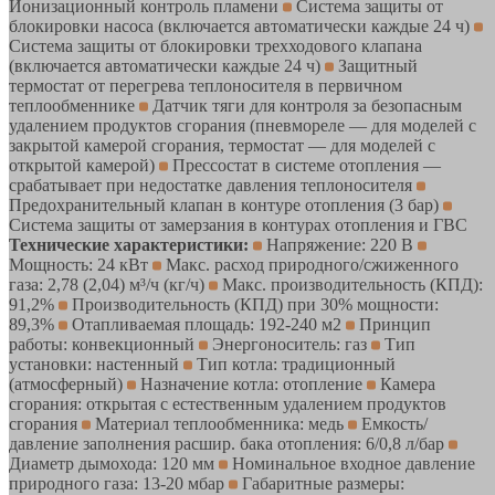
Ионизационный контроль пламени
Система защиты от
блокировки насоса (включается автоматически каждые 24 ч)
Система защиты от блокировки трехходового клапана
(включается автоматически каждые 24 ч)
Защитный
термостат от перегрева теплоносителя в первичном
теплообменнике
Датчик тяги для контроля за безопасным
удалением продуктов сгорания (пневмореле — для моделей с
закрытой камерой сгорания, термостат — для моделей с
открытой камерой)
Прессостат в системе отопления —
срабатывает при недостатке давления теплоносителя
Предохранительный клапан в контуре отопления (3 бар)
Система защиты от замерзания в контурах отопления и ГВС
Технические характеристики:
Напряжение: 220 В
Мощность: 24 кВт
Макс. расход природного/сжиженного
газа: 2,78 (2,04) м³/ч (кг/ч)
Макс. производительность (КПД):
91,2%
Производительность (КПД) при 30% мощности:
89,3%
Отапливаемая площадь: 192-240 м2
Принцип
работы: конвекционный
Энергоноситель: газ
Тип
установки: настенный
Тип котла: традиционный
(атмосферный)
Назначение котла: отопление
Камера
сгорания: открытая с естественным удалением продуктов
сгорания
Материал теплообменника: медь
Емкость/
давление заполнения расшир. бака отопления: 6/0,8 л/бар
Диаметр дымохода: 120 мм
Номинальное входное давление
природного газа: 13-20 мбар
Габаритные размеры: