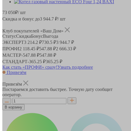
73 050
₽
/ шт
Скидка и бонус до
3 944.7
₽/ шт
Клуб покупателей «Ваш Дом»
Статус
Скидка
Бонус
Выгода
ЭКСПЕРТ
3 214.2 ₽
730.5 ₽
3 944.7 ₽
ПРОФИ
2 118.45 ₽
547.88 ₽
2 666.33 ₽
МАСТЕР
-
547.88 ₽
547.88 ₽
СТАНДАРТ
-
365.25 ₽
365.25 ₽
Как стать «ПРОФИ» сразу!
Узнать подробнее
Привезём
Привезём
Постараемся доставить быстрее. Точную дату сообщит
оператор.
В корзину