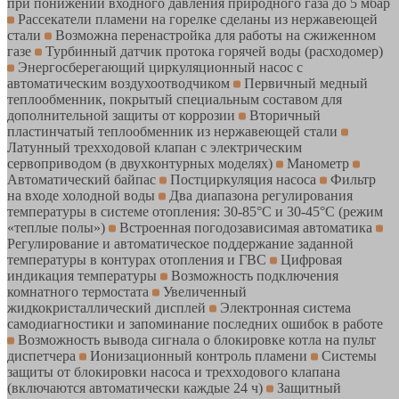
при понижении входного давления природного газа до 5 мбар
Рассекатели пламени на горелке сделаны из нержавеющей
стали
Возможна перенастройка для работы на сжиженном
газе
Турбинный датчик протока горячей воды (расходомер)
Энергосберегающий циркуляционный насос с
автоматическим воздухоотводчиком
Первичный медный
теплообменник, покрытый специальным составом для
дополнительной защиты от коррозии
Вторичный
пластинчатый теплообменник из нержавеющей стали
Латунный трехходовой клапан с электрическим
сервоприводом (в двухконтурных моделях)
Манометр
Автоматический байпас
Постциркуляция насоса
Фильтр
на входе холодной воды
Два диапазона регулирования
температуры в системе отопления: 30-85°С и 30-45°С (режим
«теплые полы»)
Встроенная погодозависимая автоматика
Регулирование и автоматическое поддержание заданной
температуры в контурах отопления и ГВС
Цифровая
индикация температуры
Возможность подключения
комнатного термостата
Увеличенный
жидкокристаллический дисплей
Электронная система
самодиагностики и запоминание последних ошибок в работе
Возможность вывода сигнала о блокировке котла на пульт
диспетчера
Ионизационный контроль пламени
Системы
защиты от блокировки насоса и трехходового клапана
(включаются автоматически каждые 24 ч)
Защитный