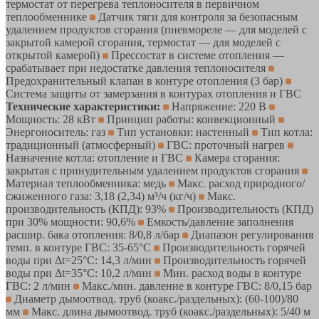
термостат от перегрева теплоносителя в первичном
теплообменнике
Датчик тяги для контроля за безопасным
удалением продуктов сгорания (пневмореле — для моделей с
закрытой камерой сгорания, термостат — для моделей с
открытой камерой)
Прессостат в системе отопления —
срабатывает при недостатке давления теплоносителя
Предохранительный клапан в контуре отопления (3 бар)
Система защиты от замерзания в контурах отопления и ГВС
Технические характеристики:
Напряжение: 220 В
Мощность: 28 кВт
Принцип работы: конвекционный
Энергоноситель: газ
Тип установки: настенный
Тип котла:
традиционный (атмосферный)
ГВС: проточный нагрев
Назначение котла: отопление и ГВС
Камера сгорания:
закрытая с принудительным удалением продуктов сгорания
Материал теплообменника: медь
Макс. расход природного/
сжиженного газа: 3,18 (2,34) м³/ч (кг/ч)
Макс.
производительность (КПД): 93%
Производительность (КПД)
при 30% мощности: 90,6%
Емкость/давление заполнения
расшир. бака отопления: 8/0,8 л/бар
Диапазон регулирования
темп. в контуре ГВС: 35-65°С
Производительность горячей
воды при Δt=25°С: 14,3 л/мин
Производительность горячей
воды при Δt=35°С: 10,2 л/мин
Мин. расход воды в контуре
ГВС: 2 л/мин
Макс./мин. давление в контуре ГВС: 8/0,15 бар
Диаметр дымоотвод. труб (коакс./раздельных): (60-100)/80
мм
Макс. длина дымоотвод. труб (коакс./раздельных): 5/40 м