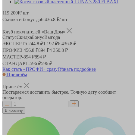
119 200
₽
/ шт
Скидка и бонус до
6 436.8
₽/ шт
Клуб покупателей «Ваш Дом»
Статус
Скидка
Бонус
Выгода
ЭКСПЕРТ
5 244.8 ₽
1 192 ₽
6 436.8 ₽
ПРОФИ
3 456.8 ₽
894 ₽
4 350.8 ₽
МАСТЕР
-
894 ₽
894 ₽
СТАНДАРТ
-
596 ₽
596 ₽
Как стать «ПРОФИ» сразу!
Узнать подробнее
Привезём
Привезём
Постараемся доставить быстрее. Точную дату сообщит
оператор.
В корзину