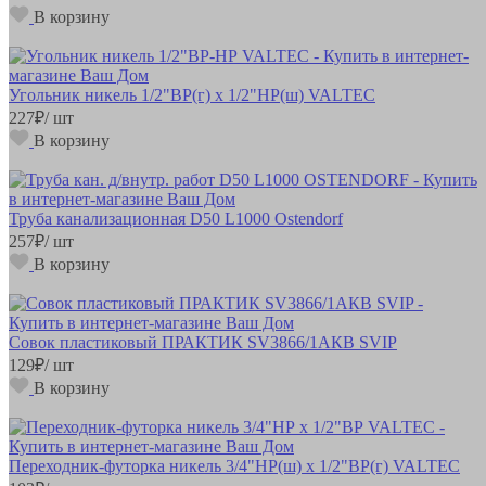
В корзину
Угольник никель 1/2"ВР(г) х 1/2"НР(ш) VALTEC
227
₽
/ шт
В корзину
Труба канализационная D50 L1000 Ostendorf
257
₽
/ шт
В корзину
Совок пластиковый ПРАКТИК SV3866/1АКВ SVIP
129
₽
/ шт
В корзину
Переходник-футорка никель 3/4"НР(ш) х 1/2"ВР(г) VALTEC