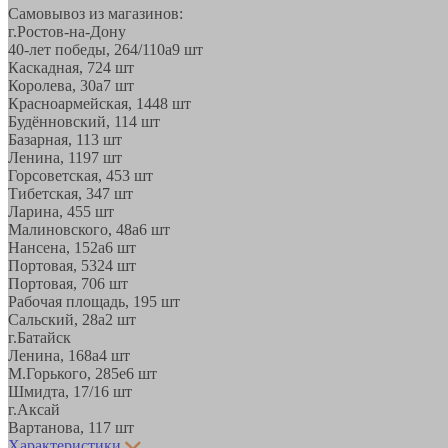
Самовывоз из магазинов:
г.Ростов-на-Дону
40-лет победы, 264/110а
9 шт
Каскадная, 72
4 шт
Королева, 30а
7 шт
Красноармейская, 144
8 шт
Будённовский, 11
4 шт
Базарная, 11
3 шт
Ленина, 119
7 шт
Горсоветская, 45
3 шт
Тибетская, 34
7 шт
Ларина, 45
5 шт
Малиновского, 48а
6 шт
Нансена, 152а
6 шт
Портовая, 532
4 шт
Портовая, 70
6 шт
Рабочая площадь, 19
5 шт
Сальский, 28a
2 шт
г.Батайск
Ленина, 168а
4 шт
М.Горького, 285е
6 шт
Шмидта, 17/1
6 шт
г.Аксай
Вартанова, 11
7 шт
Характеристики