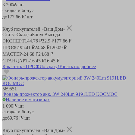
3 290
₽
/ шт
скидка и бонус
до
177.66
₽/ шт
Клуб покупателей «Ваш Дом»
Статус
Скидка
Бонус
Выгода
ЭКСПЕРТ
144.76 ₽
32.9 ₽
177.66 ₽
ПРОФИ
95.41 ₽
24.68 ₽
120.09 ₽
МАСТЕР
-
24.68 ₽
24.68 ₽
СТАНДАРТ
-
16.45 ₽
16.45 ₽
Как стать «ПРОФИ» сразу!
Узнать подробнее
569551
Фонарь-прожектор акк. 3W 240Lm 9191LED КОСМОС
Наличие в магазинах
1 090
₽
/ шт
скидка и бонус
до
69.76
₽/ шт
Клуб покупателей «Ваш Дом»