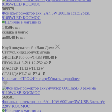
569579
Фонарь-прожектор акк. 2Ah 5W 280Lm 1св/д 2реж.
9105WLED КОСМОС
Наличие в магазинах
1 059
₽
/ шт
скидка и бонус
до
80.48
₽/ шт
Клуб покупателей «Ваш Дом»
Статус
Скидка
Бонус
Выгода
ЭКСПЕРТ
65.66 ₽
14.83 ₽
80.48 ₽
ПРОФИ
41.3 ₽
11.12 ₽
52.42 ₽
МАСТЕР
-
11.12 ₽
11.12 ₽
СТАНДАРТ
-
7.41 ₽
7.41 ₽
Как стать «ПРОФИ» сразу!
Узнать подробнее
569581
Фонарь-прожектор акк. 6Ah 10W 600Lm+3W USB 3реж. з/у
220V КОСМОС
Наличие в магазинах