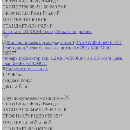
Статус
Скидка
Бонус
Выгода
ЭКСПЕРТ
56.68 ₽
13.08 ₽
69.76 ₽
ПРОФИ
37.06 ₽
9.81 ₽
46.87 ₽
МАСТЕР
-
9.81 ₽
9.81 ₽
СТАНДАРТ
-
6.54 ₽
6.54 ₽
Как стать «ПРОФИ» сразу!
Узнать подробнее
569577
Фонарь-прожектор акк. 1,2Ah 3W300Lm+16LED 1св/д 3реж.
влаг. 678Ex КОСМОС
Наличие в магазинах
1 199
₽
/ шт
скидка и бонус
до
91.12
₽/ шт
Клуб покупателей «Ваш Дом»
Статус
Скидка
Бонус
Выгода
ЭКСПЕРТ
74.34 ₽
16.79 ₽
91.12 ₽
ПРОФИ
46.76 ₽
12.59 ₽
59.35 ₽
МАСТЕР
-
12.59 ₽
12.59 ₽
СТАНДАРТ
-
8.39 ₽
8.39 ₽