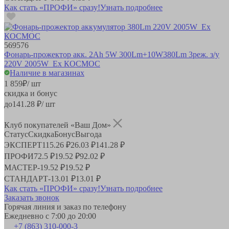
Как стать «ПРОФИ» сразу!
Узнать подробнее
569576
Фонарь-прожектор акк. 2Ah 5W 300Lm+10W380Lm 3реж. з/у
220V 2005W_Ex КОСМОС
Наличие в магазинах
1 859
₽
/ шт
скидка и бонус
до
141.28
₽/ шт
Клуб покупателей «Ваш Дом»
Статус
Скидка
Бонус
Выгода
ЭКСПЕРТ
115.26 ₽
26.03 ₽
141.28 ₽
ПРОФИ
72.5 ₽
19.52 ₽
92.02 ₽
МАСТЕР
-
19.52 ₽
19.52 ₽
СТАНДАРТ
-
13.01 ₽
13.01 ₽
Как стать «ПРОФИ» сразу!
Узнать подробнее
Заказать звонок
Горячая линия и заказ по телефону
Ежедневно с 7:00 до 20:00
+7 (863) 310-000-3