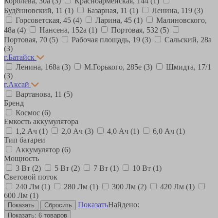
Королева, 30а
(3)
Красноармейская, 144
(1)
Будённовский, 11
(1)
Базарная, 11
(1)
Ленина, 119
(3)
Горсоветская, 45
(4)
Ларина, 45
(1)
Малиновского,
48а
(4)
Нансена, 152а
(1)
Портовая, 532
(5)
Портовая, 70
(5)
Рабочая площадь, 19
(3)
Сальский, 28a
(3)
г.Батайск
Ленина, 168а
(3)
М.Горького, 285е
(3)
Шмидта, 17/1
(3)
г.Аксай
Вартанова, 11
(5)
Бренд
Космос
(6)
Емкость аккумулятора
1,2 Ач
(1)
2,0 Ач
(3)
4,0 Ач
(1)
6,0 Ач
(1)
Тип батареи
Аккумулятор
(6)
Мощность
3 Вт
(2)
5 Вт
(2)
7 Вт
(1)
10 Вт
(1)
Световой поток
240 Лм
(1)
280 Лм
(1)
300 Лм
(2)
420 Лм
(1)
600 Лм
(1)
Показать
Найдено:
Показать:
6 товаров