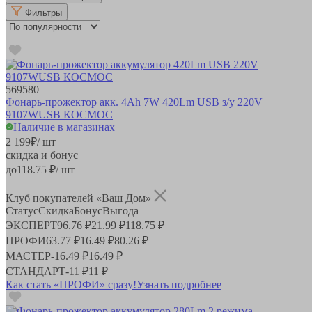
Фильтры
569580
Фонарь-прожектор акк. 4Ah 7W 420Lm USB з/у 220V
9107WUSB КОСМОС
Наличие в магазинах
2 199
₽
/ шт
скидка и бонус
до
118.75
₽/ шт
Клуб покупателей «Ваш Дом»
Статус
Скидка
Бонус
Выгода
ЭКСПЕРТ
96.76 ₽
21.99 ₽
118.75 ₽
ПРОФИ
63.77 ₽
16.49 ₽
80.26 ₽
МАСТЕР
-
16.49 ₽
16.49 ₽
СТАНДАРТ
-
11 ₽
11 ₽
Как стать «ПРОФИ» сразу!
Узнать подробнее