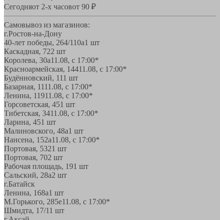
Сегодня
от 2-х часов
от 90 ₽
Самовывоз из магазинов:
г.Ростов-на-Дону
40-лет победы, 264/110а
1 шт
Каскадная, 72
2 шт
Королева, 30а
11.08, с 17:00*
Красноармейская, 144
11.08, с 17:00*
Будённовский, 11
1 шт
Базарная, 11
11.08, с 17:00*
Ленина, 119
11.08, с 17:00*
Горсоветская, 45
1 шт
Тибетская, 34
11.08, с 17:00*
Ларина, 45
1 шт
Малиновского, 48а
1 шт
Нансена, 152а
11.08, с 17:00*
Портовая, 532
1 шт
Портовая, 70
2 шт
Рабочая площадь, 19
1 шт
Сальский, 28a
2 шт
г.Батайск
Ленина, 168а
1 шт
М.Горького, 285е
11.08, с 17:00*
Шмидта, 17/1
1 шт
г.Аксай