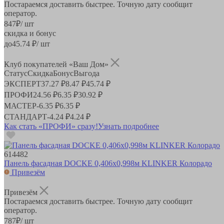
Постараемся доставить быстрее. Точную дату сообщит
оператор.
847
₽
/ шт
скидка и бонус
до
45.74
₽/ шт
Клуб покупателей «Ваш Дом»
Статус
Скидка
Бонус
Выгода
ЭКСПЕРТ
37.27 ₽
8.47 ₽
45.74 ₽
ПРОФИ
24.56 ₽
6.35 ₽
30.92 ₽
МАСТЕР
-
6.35 ₽
6.35 ₽
СТАНДАРТ
-
4.24 ₽
4.24 ₽
Как стать «ПРОФИ» сразу!
Узнать подробнее
614482
Панель фасадная DOCKE 0,406х0,998м KLINKER Колорадо
Привезём
Привезём
Постараемся доставить быстрее. Точную дату сообщит
оператор.
787
₽
/ шт