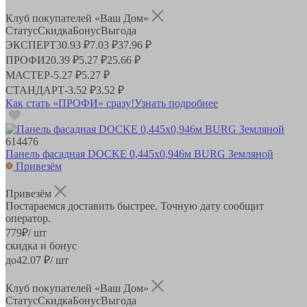
Клуб покупателей «Ваш Дом»
Статус
Скидка
Бонус
Выгода
ЭКСПЕРТ
30.93 ₽
7.03 ₽
37.96 ₽
ПРОФИ
20.39 ₽
5.27 ₽
25.66 ₽
МАСТЕР
-
5.27 ₽
5.27 ₽
СТАНДАРТ
-
3.52 ₽
3.52 ₽
Как стать «ПРОФИ» сразу!
Узнать подробнее
614476
Панель фасадная DOCKE 0,445х0,946м BURG Земляной
Привезём
Привезём
Постараемся доставить быстрее. Точную дату сообщит
оператор.
779
₽
/ шт
скидка и бонус
до
42.07
₽/ шт
Клуб покупателей «Ваш Дом»
Статус
Скидка
Бонус
Выгода