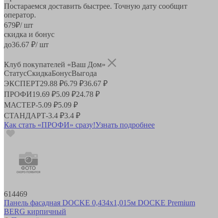
Постараемся доставить быстрее. Точную дату сообщит
оператор.
679
₽
/ шт
скидка и бонус
до
36.67
₽/ шт
Клуб покупателей «Ваш Дом»
Статус
Скидка
Бонус
Выгода
ЭКСПЕРТ
29.88 ₽
6.79 ₽
36.67 ₽
ПРОФИ
19.69 ₽
5.09 ₽
24.78 ₽
МАСТЕР
-
5.09 ₽
5.09 ₽
СТАНДАРТ
-
3.4 ₽
3.4 ₽
Как стать «ПРОФИ» сразу!
Узнать подробнее
614469
Панель фасадная DOCKE 0,434х1,015м DOCKE Premium
BERG кирпичный