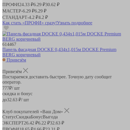
ПРОФИ
24.33 ₽
6.29 ₽
30.62 ₽
МАСТЕР
-
6.29 ₽
6.29 ₽
СТАНДАРТ
-
4.2 ₽
4.2 ₽
Как стать «ПРОФИ» сразу!
Узнать подробнее
614467
Панель фасадная DOCKE 0,434х1,015м DOCKE Premium
BERG коричневый
Привезём
Привезём
Постараемся доставить быстрее. Точную дату сообщит
оператор.
777
₽
/ шт
скидка и бонус
до
32.63
₽/ шт
Клуб покупателей «Ваш Дом»
Статус
Скидка
Бонус
Выгода
ЭКСПЕРТ
26.42 ₽
6.22 ₽
32.63 ₽
ПРОФИ
18.65 ₽
4.66 ₽
23.31 ₽