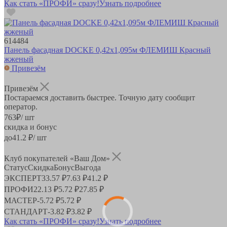
Как стать «ПРОФИ» сразу!
Узнать подробнее
614484
Панель фасадная DOCKE 0,42х1,095м ФЛЕМИШ Красный
жженый
Привезём
Привезём
Постараемся доставить быстрее. Точную дату сообщит
оператор.
763
₽
/ шт
скидка и бонус
до
41.2
₽/ шт
Клуб покупателей «Ваш Дом»
Статус
Скидка
Бонус
Выгода
ЭКСПЕРТ
33.57 ₽
7.63 ₽
41.2 ₽
ПРОФИ
22.13 ₽
5.72 ₽
27.85 ₽
МАСТЕР
-
5.72 ₽
5.72 ₽
СТАНДАРТ
-
3.82 ₽
3.82 ₽
Как стать «ПРОФИ» сразу!
Узнать подробнее