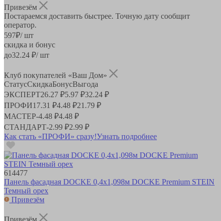
Привезём
Постараемся доставить быстрее. Точную дату сообщит
оператор.
597
₽
/ шт
скидка и бонус
до
32.24
₽/ шт
Клуб покупателей «Ваш Дом»
Статус
Скидка
Бонус
Выгода
ЭКСПЕРТ
26.27 ₽
5.97 ₽
32.24 ₽
ПРОФИ
17.31 ₽
4.48 ₽
21.79 ₽
МАСТЕР
-
4.48 ₽
4.48 ₽
СТАНДАРТ
-
2.99 ₽
2.99 ₽
Как стать «ПРОФИ» сразу!
Узнать подробнее
614477
Панель фасадная DOCKE 0,4х1,098м DOCKE Premium STEIN
Темный орех
Привезём
Привезём