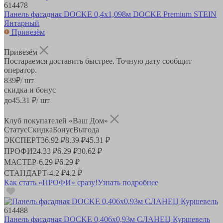
614478
Панель фасадная DOCKE 0,4х1,098м DOCKE Premium STEIN
Янтарный
Привезём
Привезём
Постараемся доставить быстрее. Точную дату сообщит
оператор.
839
₽
/ шт
скидка и бонус
до
45.31
₽/ шт
Клуб покупателей «Ваш Дом»
Статус
Скидка
Бонус
Выгода
ЭКСПЕРТ
36.92 ₽
8.39 ₽
45.31 ₽
ПРОФИ
24.33 ₽
6.29 ₽
30.62 ₽
МАСТЕР
-
6.29 ₽
6.29 ₽
СТАНДАРТ
-
4.2 ₽
4.2 ₽
Как стать «ПРОФИ» сразу!
Узнать подробнее
614488
Панель фасадная DOCKE 0,406х0,93м СЛАНЕЦ Куршевель