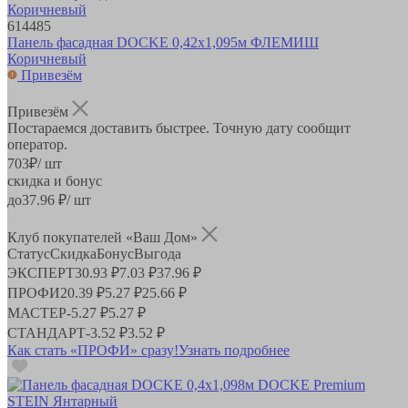
614485
Панель фасадная DOCKE 0,42х1,095м ФЛЕМИШ
Коричневый
Привезём
Привезём
Постараемся доставить быстрее. Точную дату сообщит
оператор.
703
₽
/ шт
скидка и бонус
до
37.96
₽/ шт
Клуб покупателей «Ваш Дом»
Статус
Скидка
Бонус
Выгода
ЭКСПЕРТ
30.93 ₽
7.03 ₽
37.96 ₽
ПРОФИ
20.39 ₽
5.27 ₽
25.66 ₽
МАСТЕР
-
5.27 ₽
5.27 ₽
СТАНДАРТ
-
3.52 ₽
3.52 ₽
Как стать «ПРОФИ» сразу!
Узнать подробнее