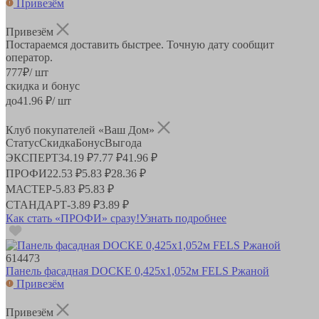
Привезём
Привезём
Постараемся доставить быстрее. Точную дату сообщит
оператор.
777
₽
/ шт
скидка и бонус
до
41.96
₽/ шт
Клуб покупателей «Ваш Дом»
Статус
Скидка
Бонус
Выгода
ЭКСПЕРТ
34.19 ₽
7.77 ₽
41.96 ₽
ПРОФИ
22.53 ₽
5.83 ₽
28.36 ₽
МАСТЕР
-
5.83 ₽
5.83 ₽
СТАНДАРТ
-
3.89 ₽
3.89 ₽
Как стать «ПРОФИ» сразу!
Узнать подробнее
614473
Панель фасадная DOCKE 0,425х1,052м FELS Ржаной
Привезём
Привезём