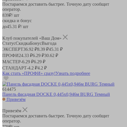
Постараемся доставить быстрее. Точную дату сообщит
оператор.
839
₽
/ шт
скидка и бонус
до
45.31
₽/ шт
Клуб покупателей «Ваш Дом»
Статус
Скидка
Бонус
Выгода
ЭКСПЕРТ
36.92 ₽
8.39 ₽
45.31 ₽
ПРОФИ
24.33 ₽
6.29 ₽
30.62 ₽
МАСТЕР
-
6.29 ₽
6.29 ₽
СТАНДАРТ
-
4.2 ₽
4.2 ₽
Как стать «ПРОФИ» сразу!
Узнать подробнее
614475
Панель фасадная DOCKE 0,445х0,946м BURG Темный
Привезём
Привезём
Постараемся доставить быстрее. Точную дату сообщит
оператор.
779
₽
/ шт