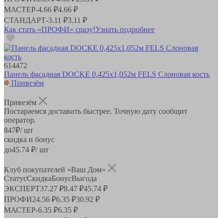
МАСТЕР
-
4.66 ₽
4.66 ₽
СТАНДАРТ
-
3.11 ₽
3.11 ₽
Как стать «ПРОФИ» сразу!
Узнать подробнее
614472
Панель фасадная DOCKE 0,425х1,052м FELS Слоновая кость
Привезём
Привезём
Постараемся доставить быстрее. Точную дату сообщит
оператор.
847
₽
/ шт
скидка и бонус
до
45.74
₽/ шт
Клуб покупателей «Ваш Дом»
Статус
Скидка
Бонус
Выгода
ЭКСПЕРТ
37.27 ₽
8.47 ₽
45.74 ₽
ПРОФИ
24.56 ₽
6.35 ₽
30.92 ₽
МАСТЕР
-
6.35 ₽
6.35 ₽