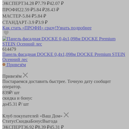
ЭКСПЕРТ
34.28 ₽
7.79 ₽
42.07 ₽
ПРОФИ
22.59 ₽
5.84 ₽
28.43 ₽
МАСТЕР
-
5.84 ₽
5.84 ₽
СТАНДАРТ
-
3.9 ₽
3.9 ₽
Как стать «ПРОФИ» сразу!
Узнать подробнее
614479
Панель фасадная DOCKE 0,4х1,098м DOCKE Premium STEIN
Осенний лес
Привезём
Привезём
Постараемся доставить быстрее. Точную дату сообщит
оператор.
839
₽
/ шт
скидка и бонус
до
45.31
₽/ шт
Клуб покупателей «Ваш Дом»
Статус
Скидка
Бонус
Выгода
ЭКСПЕРТ
36.92 ₽
8.39 ₽
45.31 ₽