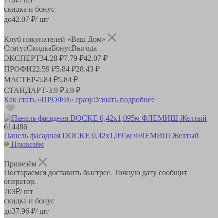
скидка и бонус
до
42.07
₽/ шт
Клуб покупателей «Ваш Дом»
Статус
Скидка
Бонус
Выгода
ЭКСПЕРТ
34.28 ₽
7.79 ₽
42.07 ₽
ПРОФИ
22.59 ₽
5.84 ₽
28.43 ₽
МАСТЕР
-
5.84 ₽
5.84 ₽
СТАНДАРТ
-
3.9 ₽
3.9 ₽
Как стать «ПРОФИ» сразу!
Узнать подробнее
614486
Панель фасадная DOCKE 0,42х1,095м ФЛЕМИШ Желтый
Привезём
Привезём
Постараемся доставить быстрее. Точную дату сообщит
оператор.
703
₽
/ шт
скидка и бонус
до
37.96
₽/ шт