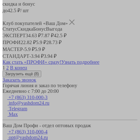
скидка и бонус
до
42.5
₽/ шт
Клуб покупателей «Ваш Дом»
Статус
Скидка
Бонус
Выгода
ЭКСПЕРТ
34.63 ₽
7.87 ₽
42.5 ₽
ПРОФИ
22.82 ₽
5.9 ₽
28.73 ₽
МАСТЕР
-
5.9 ₽
5.9 ₽
СТАНДАРТ
-
3.94 ₽
3.94 ₽
Как стать «ПРОФИ» сразу!
Узнать подробнее
1
2
В конец
Загрузить ещё
(8)
Заказать звонок
Горячая линия и заказ по телефону
Ежедневно с 7:00 до 20:00
+7 (863) 310-000-3
info@vashdom24.ru
Telegram
Max
Ваш Дом Профи - отдел оптовых продаж
+7 (863) 310-000-4
opt@vashdom24.ru