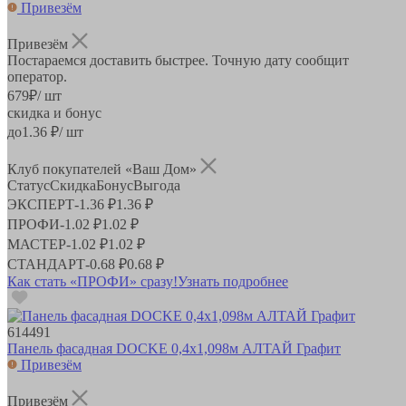
Привезём
Привезём
Постараемся доставить быстрее. Точную дату сообщит
оператор.
679
₽
/ шт
скидка и бонус
до
1.36
₽/ шт
Клуб покупателей «Ваш Дом»
Статус
Скидка
Бонус
Выгода
ЭКСПЕРТ
-
1.36 ₽
1.36 ₽
ПРОФИ
-
1.02 ₽
1.02 ₽
МАСТЕР
-
1.02 ₽
1.02 ₽
СТАНДАРТ
-
0.68 ₽
0.68 ₽
Как стать «ПРОФИ» сразу!
Узнать подробнее
614491
Панель фасадная DOCKE 0,4х1,098м АЛТАЙ Графит
Привезём
Привезём