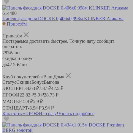
614480
Панель фасадная DOCKE 0,406х0,998м KLINKER Атакама
Привезём
Привезём
Постараемся доставить быстрее. Точную дату сообщит
оператор.
787
₽
/ шт
скидка и бонус
до
42.5
₽/ шт
Клуб покупателей «Ваш Дом»
Статус
Скидка
Бонус
Выгода
ЭКСПЕРТ
34.63 ₽
7.87 ₽
42.5 ₽
ПРОФИ
22.82 ₽
5.9 ₽
28.73 ₽
МАСТЕР
-
5.9 ₽
5.9 ₽
СТАНДАРТ
-
3.94 ₽
3.94 ₽
Как стать «ПРОФИ» сразу!
Узнать подробнее