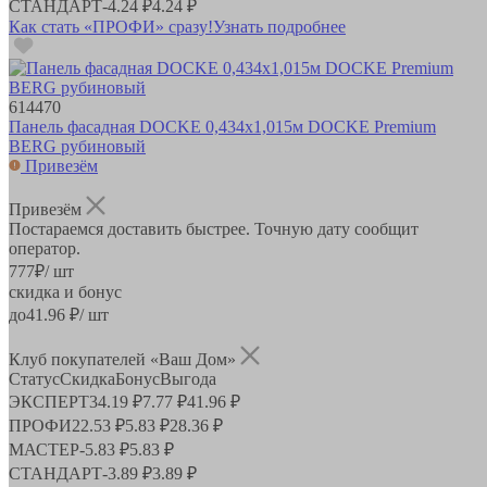
СТАНДАРТ
-
4.24 ₽
4.24 ₽
Как стать «ПРОФИ» сразу!
Узнать подробнее
614470
Панель фасадная DOCKE 0,434х1,015м DOCKE Premium
BERG рубиновый
Привезём
Привезём
Постараемся доставить быстрее. Точную дату сообщит
оператор.
777
₽
/ шт
скидка и бонус
до
41.96
₽/ шт
Клуб покупателей «Ваш Дом»
Статус
Скидка
Бонус
Выгода
ЭКСПЕРТ
34.19 ₽
7.77 ₽
41.96 ₽
ПРОФИ
22.53 ₽
5.83 ₽
28.36 ₽
МАСТЕР
-
5.83 ₽
5.83 ₽
СТАНДАРТ
-
3.89 ₽
3.89 ₽