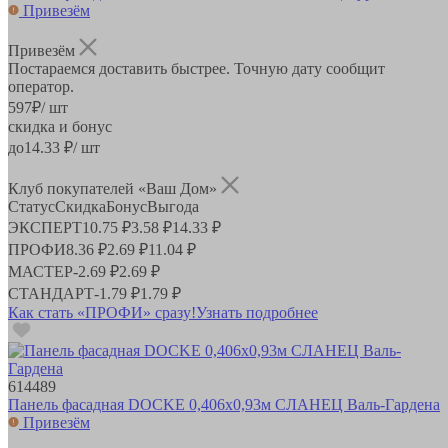
Привезём
Привезём
Постараемся доставить быстрее. Точную дату сообщит
оператор.
597
₽
/ шт
скидка и бонус
до
14.33
₽/ шт
Клуб покупателей «Ваш Дом»
Статус
Скидка
Бонус
Выгода
ЭКСПЕРТ
10.75 ₽
3.58 ₽
14.33 ₽
ПРОФИ
8.36 ₽
2.69 ₽
11.04 ₽
МАСТЕР
-
2.69 ₽
2.69 ₽
СТАНДАРТ
-
1.79 ₽
1.79 ₽
Как стать «ПРОФИ» сразу!
Узнать подробнее
614489
Панель фасадная DOCKE 0,406х0,93м СЛАНЕЦ Валь-Гардена
Привезём