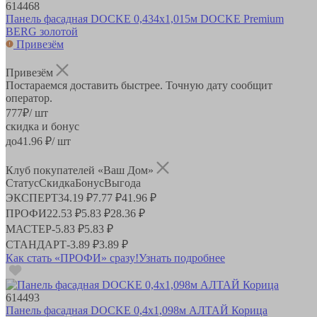
614468
Панель фасадная DOCKE 0,434х1,015м DOCKE Premium
BERG золотой
Привезём
Привезём
Постараемся доставить быстрее. Точную дату сообщит
оператор.
777
₽
/ шт
скидка и бонус
до
41.96
₽/ шт
Клуб покупателей «Ваш Дом»
Статус
Скидка
Бонус
Выгода
ЭКСПЕРТ
34.19 ₽
7.77 ₽
41.96 ₽
ПРОФИ
22.53 ₽
5.83 ₽
28.36 ₽
МАСТЕР
-
5.83 ₽
5.83 ₽
СТАНДАРТ
-
3.89 ₽
3.89 ₽
Как стать «ПРОФИ» сразу!
Узнать подробнее
614493
Панель фасадная DOCKE 0,4х1,098м АЛТАЙ Корица