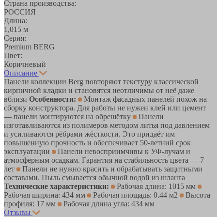
Страна производства:
РОССИЯ
Длина:
1,015 м
Серия:
Premium BERG
Цвет:
Коричневый
Описание
Панели коллекции Berg повторяют текстуру классической
кирпичной кладки и становятся неотличимы от неё даже
вблизи
Особенности:
Монтаж фасадных панелей похож на
сборку конструктора. Для работы не нужен клей или цемент
— панели монтируются на обрешётку
Панели
изготавливаются из полимеров методом литья под давлением
и усиливаются рёбрами жёсткости. Это придаёт им
повышенную прочность и обеспечивает 50-летний срок
эксплуатации
Панели невосприимчивы к УФ-лучам и
атмосферным осадкам. Гарантия на стабильность цвета — 7
лет
Панели не нужно красить и обрабатывать защитными
составами. Пыль смывается обычной водой из шланга
Технические характеристики:
Рабочая длина: 1015 мм
Рабочая ширина: 434 мм
Рабочая площадь: 0.44 м2
Высота
профиля: 17 мм
Рабочая длина угла: 434 мм
Отзывы