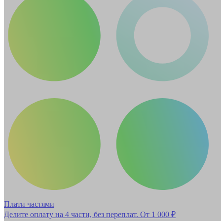
Плати частями
Делите оплату на 4 части, без переплат.
От 1 000 ₽