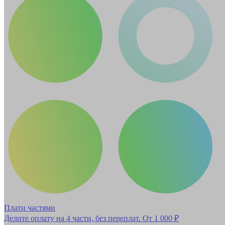
Плати частями
Делите оплату на 4 части, без переплат.
От 1 000 ₽