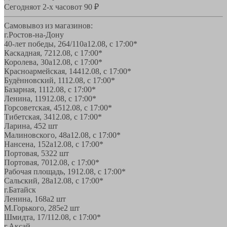
Сегодня
от 2-х часов
от 90 ₽
Самовывоз из магазинов:
г.Ростов-на-Дону
40-лет победы, 264/110а
12.08, с 17:00*
Каскадная, 72
12.08, с 17:00*
Королева, 30а
12.08, с 17:00*
Красноармейская, 144
12.08, с 17:00*
Будённовский, 11
12.08, с 17:00*
Базарная, 11
12.08, с 17:00*
Ленина, 119
12.08, с 17:00*
Горсоветская, 45
12.08, с 17:00*
Тибетская, 34
12.08, с 17:00*
Ларина, 45
2 шт
Малиновского, 48а
12.08, с 17:00*
Нансена, 152а
12.08, с 17:00*
Портовая, 532
2 шт
Портовая, 70
12.08, с 17:00*
Рабочая площадь, 19
12.08, с 17:00*
Сальский, 28a
12.08, с 17:00*
г.Батайск
Ленина, 168а
2 шт
М.Горького, 285е
2 шт
Шмидта, 17/1
12.08, с 17:00*
г.Аксай