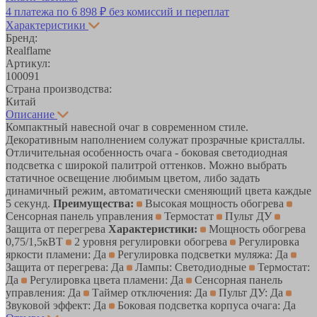
4 платежа по
6 898 ₽
без комиссий и переплат
Характеристики
Бренд:
Realflame
Артикул:
100091
Страна производства:
Китай
Описание
Компактный навесной очаг в современном стиле.
Декоративным наполнением солужат прозрачные кристаллы.
Отличительная особенность очага - боковая светодиодная
подсветка с широкой палитрой оттенков. Можно выбрать
статичное освещение любимым цветом, либо задать
динамичный режим, автоматически сменяющий цвета каждые
5 секунд.
Преимущества:
Высокая мощность обогрева
Сенсорная панель управления
Термостат
Пульт ДУ
Защита от перегрева
Характеристики:
Мощность обогрева
0,75/1,5кВТ
2 уровня регулировки обогрева
Регулировка
яркости пламени: Да
Регулировка подсветки муляжа: Да
Защита от перегрева: Да
Лампы: Светодиодные
Термостат:
Да
Регулировка цвета пламени: Да
Сенсорная панель
управления: Да
Таймер отключения: Да
Пульт ДУ: Да
Звуковой эффект: Да
Боковая подсветка корпуса очага: Да