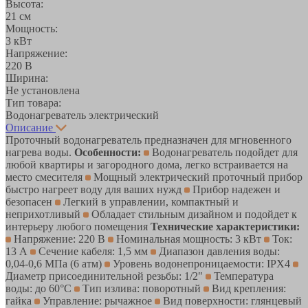
Высота:
21 см
Мощность:
3 кВт
Напряжение:
220 В
Ширина:
Не установлена
Тип товара:
Водонагреватель электрический
Описание
Проточный водонагреватель предназначен для мгновенного
нагрева воды.
Особенности:
Водонагреватель подойдет для
любой квартиры и загородного дома, легко встраивается на
место смесителя
Мощный электрический проточный прибор
быстро нагреет воду для ваших нужд
Прибор надежен и
безопасен
Легкий в управлении, компактный и
неприхотливый
Обладает стильным дизайном и подойдет к
интерьеру любого помещения
Технические характеристики:
Напряжение: 220 В
Номинальная мощность: 3 кВт
Ток:
13 А
Сечение кабеля: 1,5 мм
Диапазон давления воды:
0,04-0,6 МПа (6 атм)
Уровень водонепроницаемости: IPX4
Диаметр присоединительной резьбы: 1/2"
Температура
воды: до 60°C
Тип излива: поворотный
Вид крепления:
гайка
Управление: рычажное
Вид поверхности: глянцевый