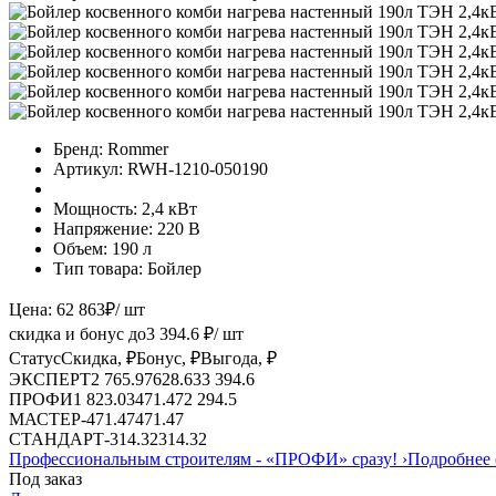
Бренд:
Rommer
Артикул:
RWH-1210-050190
Мощность:
2,4 кВт
Напряжение:
220 В
Объем:
190 л
Тип товара:
Бойлер
Цена:
62 863
₽
/ шт
скидка и бонус до
3 394.6
₽/ шт
Статус
Скидка, ₽
Бонус, ₽
Выгода, ₽
ЭКСПЕРТ
2 765.97
628.63
3 394.6
ПРОФИ
1 823.03
471.47
2 294.5
МАСТЕР
-
471.47
471.47
СТАНДАРТ
-
314.32
314.32
Профессиональным строителям -
«ПРОФИ»
сразу!
›
Подробнее 
Под заказ