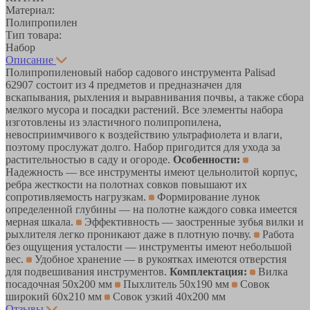
Материал:
Полипропилен
Тип товара:
Набор
Описание
Полипропиленовый набор садового инструмента Palisad
62907 состоит из 4 предметов и предназначен для
вскапывания, рыхления и выравнивания почвы, а также сбора
мелкого мусора и посадки растений. Все элементы набора
изготовлены из эластичного полипропилена,
невосприимчивого к воздействию ультрафиолета и влаги,
поэтому прослужат долго. Набор пригодится для ухода за
растительностью в саду и огороде.
Особенности:
Надежность — все инструменты имеют цельнолитой корпус,
ребра жесткости на полотнах совков повышают их
сопротивляемость нагрузкам.
Формирование лунок
определенной глубины — на полотне каждого совка имеется
мерная шкала.
Эффективность — заостренные зубья вилки и
рыхлителя легко проникают даже в плотную почву.
Работа
без ощущения усталости — инструменты имеют небольшой
вес.
Удобное хранение — в рукоятках имеются отверстия
для подвешивания инструментов.
Комплектация:
Вилка
посадочная 50х200 мм
Пыхлитель 50х190 мм
Совок
широкий 60х210 мм
Совок узкий 40х200 мм
Отзывы