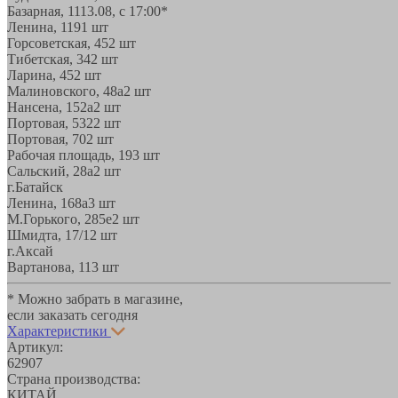
Базарная, 11
13.08, с 17:00*
Ленина, 119
1 шт
Горсоветская, 45
2 шт
Тибетская, 34
2 шт
Ларина, 45
2 шт
Малиновского, 48а
2 шт
Нансена, 152а
2 шт
Портовая, 532
2 шт
Портовая, 70
2 шт
Рабочая площадь, 19
3 шт
Сальский, 28a
2 шт
г.Батайск
Ленина, 168а
3 шт
М.Горького, 285е
2 шт
Шмидта, 17/1
2 шт
г.Аксай
Вартанова, 11
3 шт
* Можно забрать в магазине,
если заказать сегодня
Характеристики
Артикул:
62907
Страна производства:
КИТАЙ