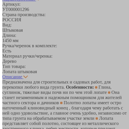
Артикул:
УТ000001296
Страна производства:
РОССИЯ
Вид:
Штыковая
Длина:
1450 мм
Ручка/черенок в комплекте:
Есть
Материал ручки/черенка:
Дерево
Тип товара:
Лопата штыковая
Описание
Предназначена для строительных и садовых работ, для
перекопки любого вида грунта.
Особенности:
Глина,
суглинок, тяжелые виды почв ни по чем этой лопате
Она
станет незаменимым и надежным помощником для жителей
частного сектора и дачников
Полотно лопаты имеет остро
наточенный клиновидный конец , благодаря чему работать с
ней одно удовольствие, а главное очень удобно, независимо от
типа грунта на обрабатываемом участке земли
Лопата
представляет собой полотно, состоящее из металлического
заостренного клинка, ребер жесткости, которые придают