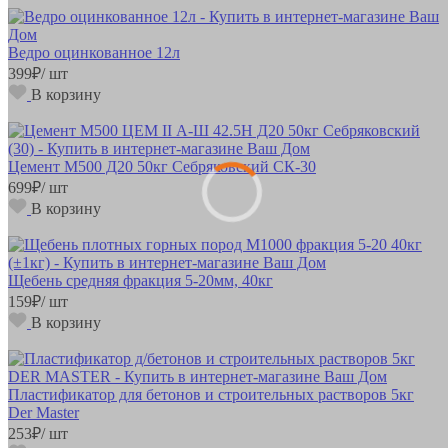
Ведро оцинкованное 12л
399
₽
/ шт
В корзину
Цемент М500 Д20 50кг Себряковский СК-30
699
₽
/ шт
В корзину
Щебень средняя фракция 5-20мм, 40кг
159
₽
/ шт
В корзину
Пластификатор для бетонов и строительных растворов 5кг
Der Master
253
₽
/ шт