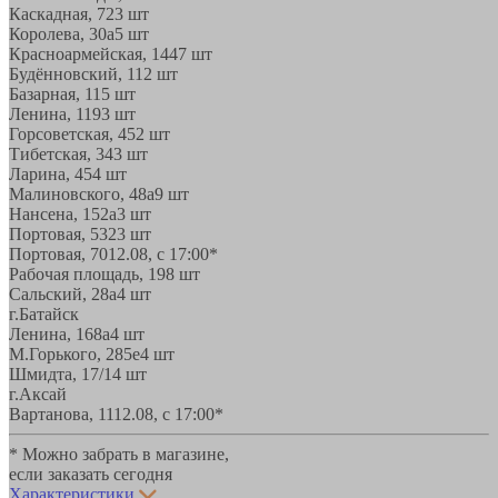
Каскадная, 72
3 шт
Королева, 30а
5 шт
Красноармейская, 144
7 шт
Будённовский, 11
2 шт
Базарная, 11
5 шт
Ленина, 119
3 шт
Горсоветская, 45
2 шт
Тибетская, 34
3 шт
Ларина, 45
4 шт
Малиновского, 48а
9 шт
Нансена, 152а
3 шт
Портовая, 532
3 шт
Портовая, 70
12.08, с 17:00*
Рабочая площадь, 19
8 шт
Сальский, 28a
4 шт
г.Батайск
Ленина, 168а
4 шт
М.Горького, 285е
4 шт
Шмидта, 17/1
4 шт
г.Аксай
Вартанова, 11
12.08, с 17:00*
* Можно забрать в магазине,
если заказать сегодня
Характеристики