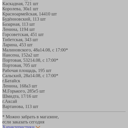
Каскадная, 72
1 шт
Королева, 30а
1 шт
Красноармейская, 144
10 шт
Будённовский, 11
3 шт
Базарная, 11
3 шт
Ленина, 119
4 шт
Горсоветская, 45
1 шт
Тибетская, 34
3 шт
Ларина, 45
3 шт
Малиновского, 48а
14.08, с 17:00*
Нансена, 152а
2 шт
Портовая, 532
14.08, с 17:00*
Портовая, 70
5 шт
Рабочая площадь, 19
5 шт
Сальский, 28a
14.08, с 17:00*
г.Батайск
Ленина, 168а
3 шт
М.Горького, 285е
5 шт
Шмидта, 17/1
6 шт
г.Аксай
Вартанова, 11
3 шт
* Можно забрать в магазине,
если заказать сегодня
Характеристики