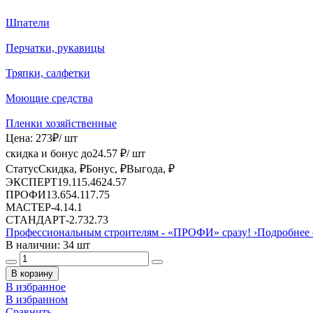
Шпатели
Перчатки, рукавицы
Тряпки, салфетки
Моющие средства
Пленки хозяйственные
Цена:
273
₽
/ шт
скидка и бонус до
24.57
₽/ шт
Статус
Скидка, ₽
Бонус, ₽
Выгода, ₽
ЭКСПЕРТ
19.11
5.46
24.57
ПРОФИ
13.65
4.1
17.75
МАСТЕР
-
4.1
4.1
СТАНДАРТ
-
2.73
2.73
Профессиональным строителям -
«ПРОФИ»
сразу!
›
Подробнее 
В наличии: 34 шт
В корзину
В избранное
В избранном
Сравнить