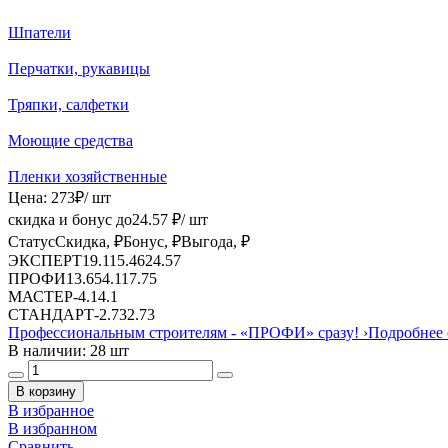
Шпатели
Перчатки, рукавицы
Тряпки, салфетки
Моющие средства
Пленки хозяйственные
Цена:
273
₽
/ шт
скидка и бонус до
24.57
₽/ шт
Статус
Скидка, ₽
Бонус, ₽
Выгода, ₽
ЭКСПЕРТ
19.11
5.46
24.57
ПРОФИ
13.65
4.1
17.75
МАСТЕР
-
4.1
4.1
СТАНДАРТ
-
2.73
2.73
Профессиональным строителям -
«ПРОФИ»
сразу!
›
Подробнее 
В наличии: 28 шт
В корзину
В избранное
В избранном
Сравнить