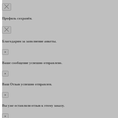
Профиль сохранён.
Благодарим за заполнение анкеты.
×
Ваше сообщение успешно отправлено.
×
Ваш Отзыв успешно отправлен.
×
Вы уже оставляли отзыв к этому заказу.
×