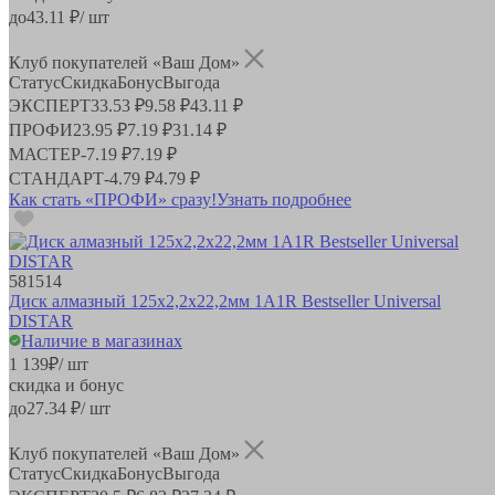
до
43.11
₽/ шт
Клуб покупателей «Ваш Дом»
Статус
Скидка
Бонус
Выгода
ЭКСПЕРТ
33.53 ₽
9.58 ₽
43.11 ₽
ПРОФИ
23.95 ₽
7.19 ₽
31.14 ₽
МАСТЕР
-
7.19 ₽
7.19 ₽
СТАНДАРТ
-
4.79 ₽
4.79 ₽
Как стать «ПРОФИ» сразу!
Узнать подробнее
581514
Диск алмазный 125х2,2х22,2мм 1A1R Bestseller Universal
DISTAR
Наличие в магазинах
1 139
₽
/ шт
скидка и бонус
до
27.34
₽/ шт
Клуб покупателей «Ваш Дом»
Статус
Скидка
Бонус
Выгода