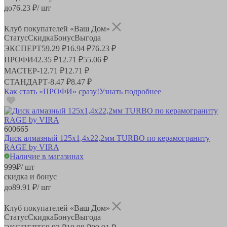
до
76.23
₽/ шт
Клуб покупателей «Ваш Дом»
Статус
Скидка
Бонус
Выгода
ЭКСПЕРТ
59.29 ₽
16.94 ₽
76.23 ₽
ПРОФИ
42.35 ₽
12.71 ₽
55.06 ₽
МАСТЕР
-
12.71 ₽
12.71 ₽
СТАНДАРТ
-
8.47 ₽
8.47 ₽
Как стать «ПРОФИ» сразу!
Узнать подробнее
600665
Диск алмазный 125x1,4х22,2мм TURBO по керамограниту
RAGE by VIRA
Наличие в магазинах
999
₽
/ шт
скидка и бонус
до
89.91
₽/ шт
Клуб покупателей «Ваш Дом»
Статус
Скидка
Бонус
Выгода