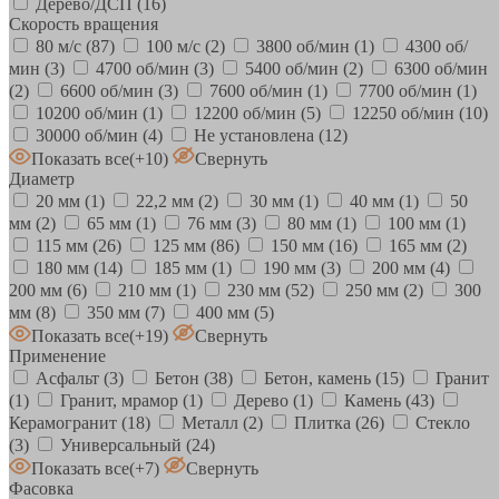
Дерево/ДСП
(16)
Скорость вращения
80 м/с
(87)
100 м/с
(2)
3800 об/мин
(1)
4300 об/
мин
(3)
4700 об/мин
(3)
5400 об/мин
(2)
6300 об/мин
(2)
6600 об/мин
(3)
7600 об/мин
(1)
7700 об/мин
(1)
10200 об/мин
(1)
12200 об/мин
(5)
12250 об/мин
(10)
30000 об/мин
(4)
Не установлена
(12)
Показать все
(+10)
Свернуть
Диаметр
20 мм
(1)
22,2 мм
(2)
30 мм
(1)
40 мм
(1)
50
мм
(2)
65 мм
(1)
76 мм
(3)
80 мм
(1)
100 мм
(1)
115 мм
(26)
125 мм
(86)
150 мм
(16)
165 мм
(2)
180 мм
(14)
185 мм
(1)
190 мм
(3)
200 мм
(4)
200 мм
(6)
210 мм
(1)
230 мм
(52)
250 мм
(2)
300
мм
(8)
350 мм
(7)
400 мм
(5)
Показать все
(+19)
Свернуть
Применение
Асфальт
(3)
Бетон
(38)
Бетон, камень
(15)
Гранит
(1)
Гранит, мрамор
(1)
Дерево
(1)
Камень
(43)
Керамогранит
(18)
Металл
(2)
Плитка
(26)
Стекло
(3)
Универсальный
(24)
Показать все
(+7)
Свернуть
Фасовка