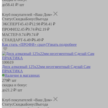
до
58.41
₽/ шт
Клуб покупателей «Ваш Дом»
Статус
Скидка
Бонус
Выгода
ЭКСПЕРТ
45.43 ₽
12.98 ₽
58.41 ₽
ПРОФИ
32.45 ₽
9.74 ₽
42.19 ₽
МАСТЕР
-
9.74 ₽
9.74 ₽
СТАНДАРТ
-
6.49 ₽
6.49 ₽
Как стать «ПРОФИ» сразу!
Узнать подробнее
100619
Диск алмазный 125х22мм несегментный Сделай Сам
ПРАКТИКА
Наличие в магазинах
279
₽
/ шт
скидка и бонус
до
21.2
₽/ шт
Клуб покупателей «Ваш Дом»
Статус
Скидка
Бонус
Выгода