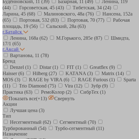
Будённовский, 11
(39)
Базарная, 11
(49)
Ленина, 119
(44)
Горсоветская, 45
(43)
Тибетская, 34
(24)
Ларина, 45
(68)
Малиновского, 48а
(76)
Нансена, 152а
(65)
Портовая, 532
(83)
Портовая, 70
(77)
Рабочая
площадь, 19
(56)
Сальский, 28a
(63)
г.Батайск
Ленина, 168а
(62)
М.Горького, 285е
(87)
Шмидта,
17/1
(65)
г.Аксай
Вартанова, 11
(78)
Бренд
Denzel
(1)
Distar
(1)
FIT
(1)
Greatflex
(9)
Haisser
(6)
Hilberg
(27)
KATANA
(3)
Matrix
(14)
MOS
(3)
RAGE by VIRA
(6)
RAGE Furious
(1)
Sparta
(11)
Trio Diamond
(75)
Vira
(12)
Зубр
(9)
Практика
(63)
РемоКолор
(2)
СибрТех
(1)
Показать все
(+13)
Свернуть
Акции
Лучшая цена
(3)
Тип
Несегментный
(62)
Сегментный
(70)
Турбированный
(54)
Турбо-сегментный
(11)
Назначение