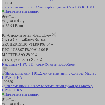
100626
Диск алмазный 230х22мм турбо Сделай Сам ПРАКТИКА
Наличие в магазинах
999
₽
/ шт
скидка и бонус
до
63.94
₽/ шт
Клуб покупателей «Ваш Дом»
Статус
Скидка
Бонус
Выгода
ЭКСПЕРТ
51.95 ₽
11.99 ₽
63.94 ₽
ПРОФИ
33.97 ₽
8.99 ₽
42.96 ₽
МАСТЕР
-
8.99 ₽
8.99 ₽
СТАНДАРТ
-
5.99 ₽
5.99 ₽
Как стать «ПРОФИ» сразу!
Узнать подробнее
100639
Диск алмазный 180х22мм сегментный сухой рез Мастер
ПРАКТИКА
Наличие в магазинах
847
₽
/ шт
скидка и бонус