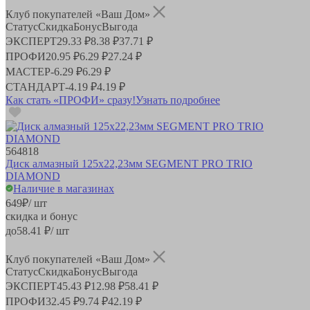
Клуб покупателей «Ваш Дом»
Статус
Скидка
Бонус
Выгода
ЭКСПЕРТ
29.33 ₽
8.38 ₽
37.71 ₽
ПРОФИ
20.95 ₽
6.29 ₽
27.24 ₽
МАСТЕР
-
6.29 ₽
6.29 ₽
СТАНДАРТ
-
4.19 ₽
4.19 ₽
Как стать «ПРОФИ» сразу!
Узнать подробнее
564818
Диск алмазный 125x22,23мм SEGMENT PRO TRIO
DIAMOND
Наличие в магазинах
649
₽
/ шт
скидка и бонус
до
58.41
₽/ шт
Клуб покупателей «Ваш Дом»
Статус
Скидка
Бонус
Выгода
ЭКСПЕРТ
45.43 ₽
12.98 ₽
58.41 ₽
ПРОФИ
32.45 ₽
9.74 ₽
42.19 ₽