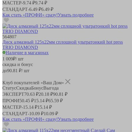
МАСТЕР
-
9.74 ₽
9.74 ₽
СТАНДАРТ
-
6.49 ₽
6.49 ₽
Как стать «ПРОФИ» сразу!
Узнать подробнее
564807
Диск алмазный 125x22мм сплошной ультратонкий hot press
TRIO DIAMOND
Наличие в магазинах
1 009
₽
/ шт
скидка и бонус
до
90.81
₽/ шт
Клуб покупателей «Ваш Дом»
Статус
Скидка
Бонус
Выгода
ЭКСПЕРТ
70.63 ₽
20.18 ₽
90.81 ₽
ПРОФИ
50.45 ₽
15.14 ₽
65.59 ₽
МАСТЕР
-
15.14 ₽
15.14 ₽
СТАНДАРТ
-
10.09 ₽
10.09 ₽
Как стать «ПРОФИ» сразу!
Узнать подробнее