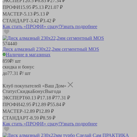
ЭКСПЕРТ
20.5 ₽
6.83 ₽
27.34 ₽
ПРОФИ
15.95 ₽
5.13 ₽
21.07 ₽
МАСТЕР
-
5.13 ₽
5.13 ₽
СТАНДАРТ
-
3.42 ₽
3.42 ₽
Как стать «ПРОФИ» сразу!
Узнать подробнее
574440
Диск алмазный 230х22,2мм сегментный MOS
Наличие в магазинах
859
₽
/ шт
скидка и бонус
до
77.31
₽/ шт
Клуб покупателей «Ваш Дом»
Статус
Скидка
Бонус
Выгода
ЭКСПЕРТ
60.13 ₽
17.18 ₽
77.31 ₽
ПРОФИ
42.95 ₽
12.89 ₽
55.84 ₽
МАСТЕР
-
12.89 ₽
12.89 ₽
СТАНДАРТ
-
8.59 ₽
8.59 ₽
Как стать «ПРОФИ» сразу!
Узнать подробнее