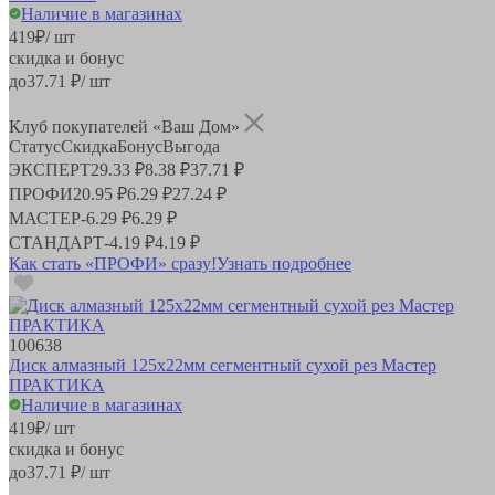
Наличие в магазинах
419
₽
/ шт
скидка и бонус
до
37.71
₽/ шт
Клуб покупателей «Ваш Дом»
Статус
Скидка
Бонус
Выгода
ЭКСПЕРТ
29.33 ₽
8.38 ₽
37.71 ₽
ПРОФИ
20.95 ₽
6.29 ₽
27.24 ₽
МАСТЕР
-
6.29 ₽
6.29 ₽
СТАНДАРТ
-
4.19 ₽
4.19 ₽
Как стать «ПРОФИ» сразу!
Узнать подробнее
100638
Диск алмазный 125х22мм сегментный сухой рез Мастер
ПРАКТИКА
Наличие в магазинах
419
₽
/ шт
скидка и бонус
до
37.71
₽/ шт