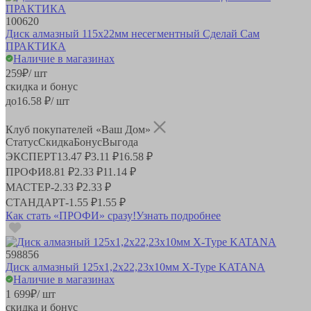
100620
Диск алмазный 115х22мм несегментный Сделай Сам
ПРАКТИКА
Наличие в магазинах
259
₽
/ шт
скидка и бонус
до
16.58
₽/ шт
Клуб покупателей «Ваш Дом»
Статус
Скидка
Бонус
Выгода
ЭКСПЕРТ
13.47 ₽
3.11 ₽
16.58 ₽
ПРОФИ
8.81 ₽
2.33 ₽
11.14 ₽
МАСТЕР
-
2.33 ₽
2.33 ₽
СТАНДАРТ
-
1.55 ₽
1.55 ₽
Как стать «ПРОФИ» сразу!
Узнать подробнее
598856
Диск алмазный 125x1,2х22,23х10мм X-Type KATANA
Наличие в магазинах
1 699
₽
/ шт
скидка и бонус