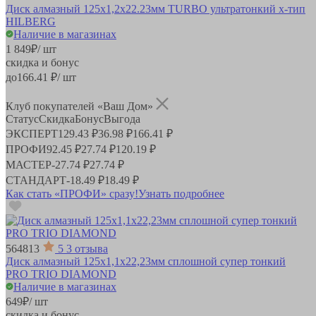
Диск алмазный 125x1,2х22.23мм TURBO ультратонкий x-тип
HILBERG
Наличие в магазинах
1 849
₽
/ шт
скидка и бонус
до
166.41
₽/ шт
Клуб покупателей «Ваш Дом»
Статус
Скидка
Бонус
Выгода
ЭКСПЕРТ
129.43 ₽
36.98 ₽
166.41 ₽
ПРОФИ
92.45 ₽
27.74 ₽
120.19 ₽
МАСТЕР
-
27.74 ₽
27.74 ₽
СТАНДАРТ
-
18.49 ₽
18.49 ₽
Как стать «ПРОФИ» сразу!
Узнать подробнее
564813
5
3 отзыва
Диск алмазный 125x1,1x22,23мм сплошной супер тонкий
PRO TRIO DIAMOND
Наличие в магазинах
649
₽
/ шт
скидка и бонус