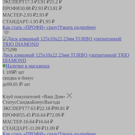
ЭКСПЕРТ
17.3 ₽
3.91 ₽
21.2 ₽
ПРОФИ
10.88 ₽
2.93 ₽
13.81 ₽
МАСТЕР
-
2.93 ₽
2.93 ₽
СТАНДАРТ
-
1.95 ₽
1.95 ₽
Как стать «ПРОФИ» сразу!
Узнать подробнее
575298
Диск алмазный 125x10х22,23мм TURBO ультратонкий TRIO
DIAMOND
Наличие в магазинах
1 109
₽
/ шт
скидка и бонус
до
99.81
₽/ шт
Клуб покупателей «Ваш Дом»
Статус
Скидка
Бонус
Выгода
ЭКСПЕРТ
77.63 ₽
22.18 ₽
99.81 ₽
ПРОФИ
55.45 ₽
16.64 ₽
72.09 ₽
МАСТЕР
-
16.64 ₽
16.64 ₽
СТАНДАРТ
-
11.09 ₽
11.09 ₽
Как стать «ПРОФИ» сразу!
Узнать подробнее