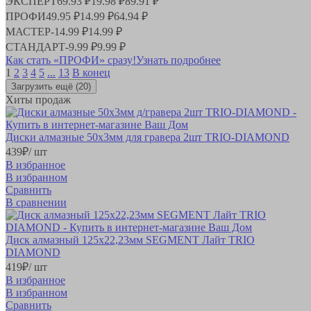
ЭКСПЕРТ
69.93 ₽
19.98 ₽
89.91 ₽
ПРОФИ
49.95 ₽
14.99 ₽
64.94 ₽
МАСТЕР
-
14.99 ₽
14.99 ₽
СТАНДАРТ
-
9.99 ₽
9.99 ₽
Как стать «ПРОФИ» сразу!
Узнать подробнее
1
2
3
4
5
...
13
В конец
Загрузить ещё
(20)
Хиты продаж
Диски алмазные 50х3мм для гравера 2шт TRIO-DIAMOND
439
₽
/ шт
В избранное
В избранном
Сравнить
В сравнении
Диск алмазный 125x22,23мм SEGMENT Лайт TRIO
DIAMOND
419
₽
/ шт
В избранное
В избранном
Сравнить