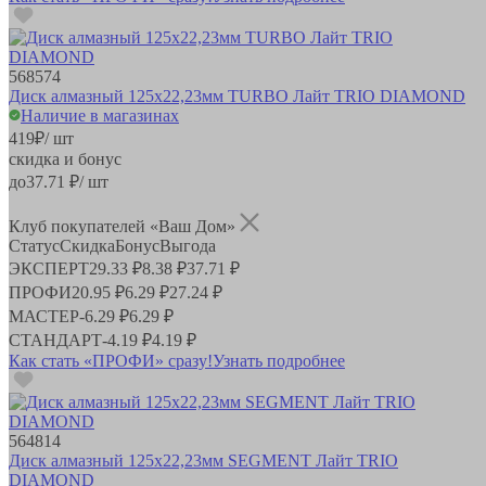
568574
Диск алмазный 125x22,23мм TURBO Лайт TRIO DIAMOND
Наличие в магазинах
419
₽
/ шт
скидка и бонус
до
37.71
₽/ шт
Клуб покупателей «Ваш Дом»
Статус
Скидка
Бонус
Выгода
ЭКСПЕРТ
29.33 ₽
8.38 ₽
37.71 ₽
ПРОФИ
20.95 ₽
6.29 ₽
27.24 ₽
МАСТЕР
-
6.29 ₽
6.29 ₽
СТАНДАРТ
-
4.19 ₽
4.19 ₽
Как стать «ПРОФИ» сразу!
Узнать подробнее
564814
Диск алмазный 125x22,23мм SEGMENT Лайт TRIO
DIAMOND