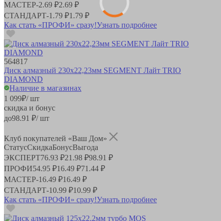
МАСТЕР
-
2.69 ₽
2.69 ₽
СТАНДАРТ
-
1.79 ₽
1.79 ₽
Как стать «ПРОФИ» сразу!
Узнать подробнее
564817
Диск алмазный 230x22,23мм SEGMENT Лайт TRIO
DIAMOND
Наличие в магазинах
1 099
₽
/ шт
скидка и бонус
до
98.91
₽/ шт
Клуб покупателей «Ваш Дом»
Статус
Скидка
Бонус
Выгода
ЭКСПЕРТ
76.93 ₽
21.98 ₽
98.91 ₽
ПРОФИ
54.95 ₽
16.49 ₽
71.44 ₽
МАСТЕР
-
16.49 ₽
16.49 ₽
СТАНДАРТ
-
10.99 ₽
10.99 ₽
Как стать «ПРОФИ» сразу!
Узнать подробнее