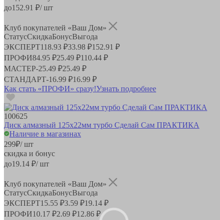
до
152.91
₽/ шт
Клуб покупателей «Ваш Дом»
Статус
Скидка
Бонус
Выгода
ЭКСПЕРТ
118.93 ₽
33.98 ₽
152.91 ₽
ПРОФИ
84.95 ₽
25.49 ₽
110.44 ₽
МАСТЕР
-
25.49 ₽
25.49 ₽
СТАНДАРТ
-
16.99 ₽
16.99 ₽
Как стать «ПРОФИ» сразу!
Узнать подробнее
100625
Диск алмазный 125х22мм турбо Сделай Сам ПРАКТИКА
Наличие в магазинах
299
₽
/ шт
скидка и бонус
до
19.14
₽/ шт
Клуб покупателей «Ваш Дом»
Статус
Скидка
Бонус
Выгода
ЭКСПЕРТ
15.55 ₽
3.59 ₽
19.14 ₽
ПРОФИ
10.17 ₽
2.69 ₽
12.86 ₽