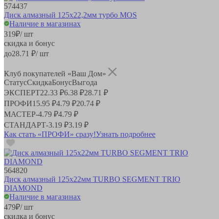
574437
Диск алмазный 125х22,2мм турбо MOS
Наличие в магазинах
319
₽
/ шт
скидка и бонус
до
28.71
₽/ шт
Клуб покупателей «Ваш Дом»
Статус
Скидка
Бонус
Выгода
ЭКСПЕРТ
22.33 ₽
6.38 ₽
28.71 ₽
ПРОФИ
15.95 ₽
4.79 ₽
20.74 ₽
МАСТЕР
-
4.79 ₽
4.79 ₽
СТАНДАРТ
-
3.19 ₽
3.19 ₽
Как стать «ПРОФИ» сразу!
Узнать подробнее
564820
Диск алмазный 125x22мм TURBO SEGMENT TRIO
DIAMOND
Наличие в магазинах
479
₽
/ шт
скидка и бонус