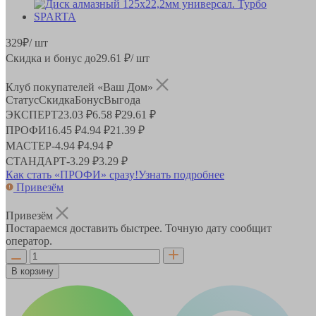
329
₽
/ шт
Скидка и бонус до
29.61
₽/ шт
Клуб покупателей «Ваш Дом»
Статус
Скидка
Бонус
Выгода
ЭКСПЕРТ
23.03 ₽
6.58 ₽
29.61 ₽
ПРОФИ
16.45 ₽
4.94 ₽
21.39 ₽
МАСТЕР
-
4.94 ₽
4.94 ₽
СТАНДАРТ
-
3.29 ₽
3.29 ₽
Как стать «ПРОФИ» сразу!
Узнать подробнее
Привезём
Привезём
Постараемся доставить быстрее. Точную дату сообщит
оператор.
В корзину