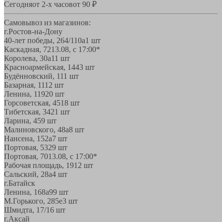
Сегодня
от 2-х часов
от 90 ₽
Самовывоз из магазинов:
г.Ростов-на-Дону
40-лет победы, 264/110а
1 шт
Каскадная, 72
13.08, с 17:00*
Королева, 30а
11 шт
Красноармейская, 144
3 шт
Будённовский, 11
1 шт
Базарная, 11
12 шт
Ленина, 119
20 шт
Горсоветская, 45
18 шт
Тибетская, 34
21 шт
Ларина, 45
9 шт
Малиновского, 48а
8 шт
Нансена, 152а
7 шт
Портовая, 532
9 шт
Портовая, 70
13.08, с 17:00*
Рабочая площадь, 19
12 шт
Сальский, 28a
4 шт
г.Батайск
Ленина, 168а
99 шт
М.Горького, 285е
3 шт
Шмидта, 17/1
6 шт
г.Аксай