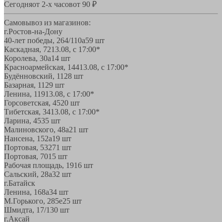
Сегодня
от 2-х часов
от 90 ₽
Самовывоз из магазинов:
г.Ростов-на-Дону
40-лет победы, 264/110а
59 шт
Каскадная, 72
13.08, с 17:00*
Королева, 30а
14 шт
Красноармейская, 144
13.08, с 17:00*
Будённовский, 11
28 шт
Базарная, 11
29 шт
Ленина, 119
13.08, с 17:00*
Горсоветская, 45
20 шт
Тибетская, 34
13.08, с 17:00*
Ларина, 45
35 шт
Малиновского, 48а
21 шт
Нансена, 152а
19 шт
Портовая, 532
71 шт
Портовая, 70
15 шт
Рабочая площадь, 19
16 шт
Сальский, 28a
32 шт
г.Батайск
Ленина, 168а
34 шт
М.Горького, 285е
25 шт
Шмидта, 17/1
30 шт
г.Аксай