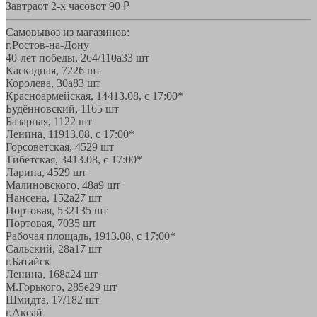
Завтра
от 2-х часов
от 90 ₽
Самовывоз из магазинов:
г.Ростов-на-Дону
40-лет победы, 264/110а
33 шт
Каскадная, 72
26 шт
Королева, 30а
83 шт
Красноармейская, 144
13.08, с 17:00*
Будённовский, 11
65 шт
Базарная, 11
22 шт
Ленина, 119
13.08, с 17:00*
Горсоветская, 45
29 шт
Тибетская, 34
13.08, с 17:00*
Ларина, 45
29 шт
Малиновского, 48а
9 шт
Нансена, 152а
27 шт
Портовая, 532
135 шт
Портовая, 70
35 шт
Рабочая площадь, 19
13.08, с 17:00*
Сальский, 28a
17 шт
г.Батайск
Ленина, 168а
24 шт
М.Горького, 285е
29 шт
Шмидта, 17/1
82 шт
г.Аксай