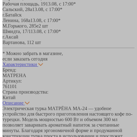
Рабочая площадь, 19
13.08, с 17:00*
Сальский, 28a
13.08, с 17:00*
г.Батайск
Ленина, 168а
13.08, с 17:00*
М.Горького, 285е
2 шт
Шмидта, 17/1
13.08, с 17:00*
г.Аксай
Вартанова, 11
2 шт
* Можно забрать в магазине,
если заказать сегодня
Характеристики
Бренд:
МАТРЕНА
Артикул:
761101
Страна производства:
Китай
Описание
Электрическая турка МАТРЁНА МА-24 — удобное
устройство для быстрого приготовления настоящего кофе по-
турецки. Модель мощностью 600 Вт и объемом 300 мл
позволяет заваривать ароматный напиток за считанные
минуты. Благодаря эргономичной форме и продуманной
конструкции турка проста в использовании и прослужит