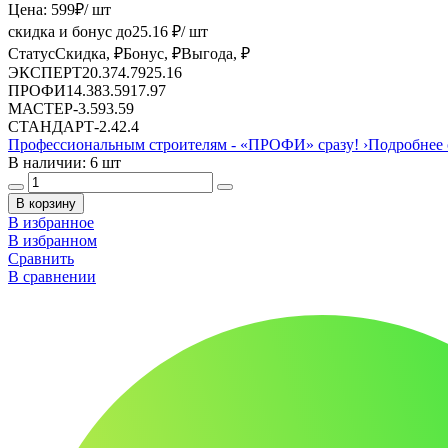
Цена:
599
₽
/ шт
скидка и бонус до
25.16
₽/ шт
Статус
Скидка, ₽
Бонус, ₽
Выгода, ₽
ЭКСПЕРТ
20.37
4.79
25.16
ПРОФИ
14.38
3.59
17.97
МАСТЕР
-
3.59
3.59
СТАНДАРТ
-
2.4
2.4
Профессиональным строителям -
«ПРОФИ»
сразу!
›
Подробнее 
В наличии: 6 шт
В корзину
В избранное
В избранном
Сравнить
В сравнении