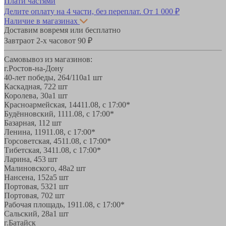
Плати частями
Делите оплату на 4 части, без переплат.
От 1 000 ₽
Наличие в магазинах
Доставим вовремя или бесплатно
Завтра
от 2-х часов
от 90 ₽
Самовывоз из магазинов:
г.Ростов-на-Дону
40-лет победы, 264/110а
1 шт
Каскадная, 72
2 шт
Королева, 30а
1 шт
Красноармейская, 144
11.08, с 17:00*
Будённовский, 11
11.08, с 17:00*
Базарная, 11
2 шт
Ленина, 119
11.08, с 17:00*
Горсоветская, 45
11.08, с 17:00*
Тибетская, 34
11.08, с 17:00*
Ларина, 45
3 шт
Малиновского, 48а
2 шт
Нансена, 152а
5 шт
Портовая, 532
1 шт
Портовая, 70
2 шт
Рабочая площадь, 19
11.08, с 17:00*
Сальский, 28a
1 шт
г.Батайск