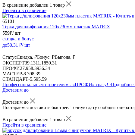
В сравнение добавлен 1 товар
Перейти в сравнение
65101
Терка дляшлифования 120х230мм пластик MATRIX
559
₽
/ шт
скидка и бонус
до
50.31
₽/ шт
Статус
Скидка, ₽
Бонус, ₽
Выгода, ₽
ЭКСПЕРТ
39.13
11.18
50.31
ПРОФИ
27.95
8.39
36.34
МАСТЕР
-
8.39
8.39
СТАНДАРТ
-
5.59
5.59
Профессиональным строителям -
«ПРОФИ»
сразу!
›
Подробнее 
Доставим до
Доставим до
Постараемся доставить быстрее. Точную дату сообщит оператор
В сравнение добавлен 1 товар
Перейти в сравнение