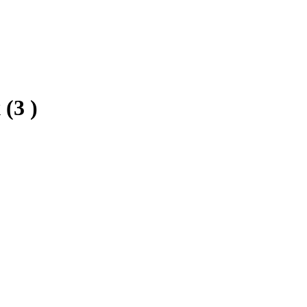
x
(3 )