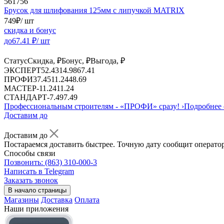
561756
Брусок для шлифования 125мм с липучкой MATRIX
749
₽
/ шт
скидка и бонус
до
67.41
₽/ шт
Статус
Скидка, ₽
Бонус, ₽
Выгода, ₽
ЭКСПЕРТ
52.43
14.98
67.41
ПРОФИ
37.45
11.24
48.69
МАСТЕР
-
11.24
11.24
СТАНДАРТ
-
7.49
7.49
Профессиональным строителям -
«ПРОФИ»
сразу!
›
Подробнее 
Доставим до
Доставим до
Постараемся доставить быстрее. Точную дату сообщит оператор
Способы связи
Позвонить: (863) 310-000-3
Написать в Telegram
Заказать звонок
В начало страницы
Магазины
Доставка
Оплата
Наши приложения