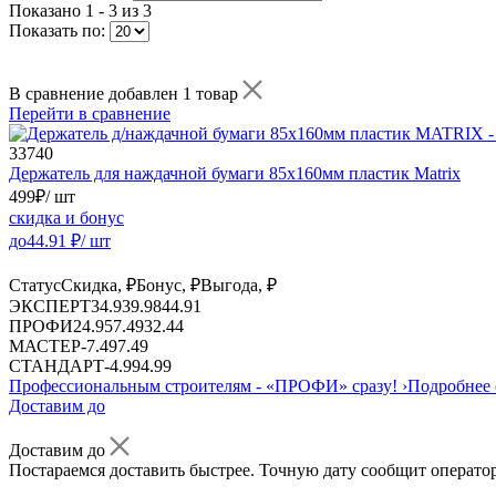
Показано
1 - 3 из 3
Показать по:
В сравнение добавлен 1 товар
Перейти в сравнение
33740
Держатель для наждачной бумаги 85х160мм пластик Matrix
499
₽
/ шт
скидка и бонус
до
44.91
₽/ шт
Статус
Скидка, ₽
Бонус, ₽
Выгода, ₽
ЭКСПЕРТ
34.93
9.98
44.91
ПРОФИ
24.95
7.49
32.44
МАСТЕР
-
7.49
7.49
СТАНДАРТ
-
4.99
4.99
Профессиональным строителям -
«ПРОФИ»
сразу!
›
Подробнее 
Доставим до
Доставим до
Постараемся доставить быстрее. Точную дату сообщит оператор