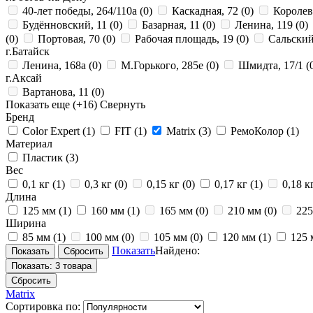
40-лет победы, 264/110а
(0)
Каскадная, 72
(0)
Королев
Будённовский, 11
(0)
Базарная, 11
(0)
Ленина, 119
(0)
(0)
Портовая, 70
(0)
Рабочая площадь, 19
(0)
Сальский
г.Батайск
Ленина, 168а
(0)
М.Горького, 285е
(0)
Шмидта, 17/1
(
г.Аксай
Вартанова, 11
(0)
Показать еще
(+16)
Свернуть
Бренд
Color Expert
(1)
FIT
(1)
Matrix
(3)
РемоКолор
(1)
Материал
Пластик
(3)
Вес
0,1 кг
(1)
0,3 кг
(0)
0,15 кг
(0)
0,17 кг
(1)
0,18 к
Длина
125 мм
(1)
160 мм
(1)
165 мм
(0)
210 мм
(0)
22
Ширина
85 мм
(1)
100 мм
(0)
105 мм
(0)
120 мм
(1)
125
Показать
Найдено:
Показать:
3 товара
Сбросить
Matrix
Сортировка по: